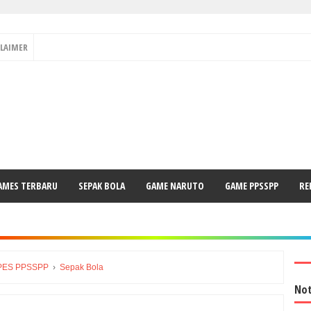
CLAIMER
AMES TERBARU
SEPAK BOLA
GAME NARUTO
GAME PPSSPP
RE
PES PPSSPP
›
Sepak Bola
Not