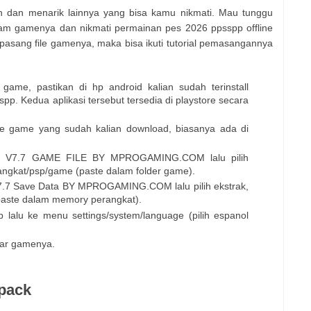
ren dan menarik lainnya yang bisa kamu nikmati. Mau tunggu
lam gamenya dan nikmati permainan pes 2026 ppsspp offline
pasang file gamenya, maka bisa ikuti tutorial pemasangannya
ame, pastikan di hp android kalian sudah terinstall
spp. Kedua aplikasi tersebut tersedia di playstore secara
 file game yang sudah kalian download, biasanya ada di
PSP V7.7 GAME FILE BY MPROGAMING.COM lalu pilih
angkat/psp/game (paste dalam folder game).
 V7.7 Save Data BY MPROGAMING.COM lalu pilih ekstrak,
paste dalam memory perangkat).
 lalu ke menu settings/system/language (pilih espanol
mbar gamenya.
 pack