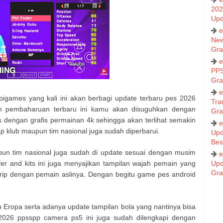
202
Upd
e
New
Gra
e
PPS
Gra
e
pigames yang kali ini akan berbagi update terbaru pes 2026
Tra
 pembaharuan terbaru ini kamu akan disuguhkan dengan
Gra
dengan grafis permainan 4k sehingga akan terlihat semakin
e
iap klub maupun tim nasional juga sudah diperbarui.
Upd
Bes
un tim nasional juga sudah di update sesuai dengan musim
e
fer and kits ini juga menyajikan tampilan wajah pemain yang
Upd
Gra
mirip dengan pemain aslinya. Dengan begitu game pes android
p Eropa serta adanya update tampilan bola yang nantinya bisa
2026 ppsspp camera ps5 ini juga sudah dilengkapi dengan