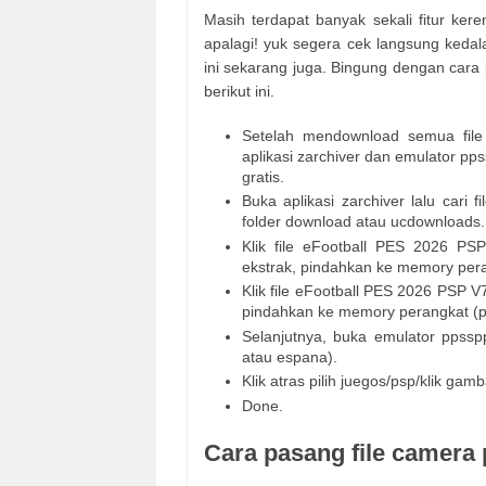
Masih terdapat banyak sekali fitur ke
apalagi! yuk segera cek langsung keda
ini sekarang juga. Bingung dengan cara 
berikut ini.
Setelah mendownload semua file g
aplikasi zarchiver dan emulator pps
gratis.
Buka aplikasi zarchiver lalu cari
folder download atau ucdownloads.
Klik file eFootball PES 2026 
ekstrak, pindahkan ke memory per
Klik file eFootball PES 2026 PSP
pindahkan ke memory perangkat (
Selanjutnya, buka emulator ppsspp
atau espana).
Klik atras pilih juegos/psp/klik ga
Done.
Cara pasang file camera