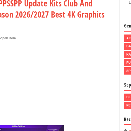
 PPSSPP Update Kits Club And
L
son 2026/2027 Best 4K Graphics
Gen
Sepak Bola
AC
BA
KA
PU
SP
Sep
DL
PE
Rec
e