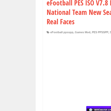
eFootball PES ISO V7.8
National Team New Sea
Real Faces
eFootball ppsspp
,
Games Mod
,
PES PPSSPP
,