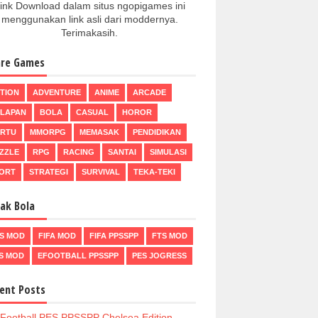
ink Download dalam situs ngopigames ini
menggunakan link asli dari moddernya.
Terimakasih.
re Games
TION
ADVENTURE
ANIME
ARCADE
LAPAN
BOLA
CASUAL
HOROR
RTU
MMORPG
MEMASAK
PENDIDIKAN
ZZLE
RPG
RACING
SANTAI
SIMULASI
ORT
STRATEGI
SURVIVAL
TEKA-TEKI
ak Bola
S MOD
FIFA MOD
FIFA PPSSPP
FTS MOD
S MOD
EFOOTBALL PPSSPP
PES JOGRESS
ent Posts
Football PES PPSSPP Chelsea Edition