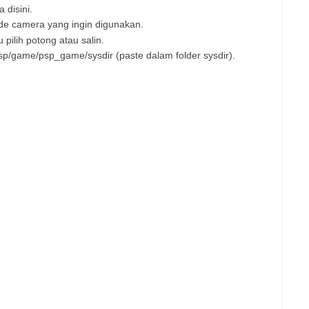
a disini.
ode camera yang ingin digunakan.
 pilih potong atau salin.
p/game/psp_game/sysdir (paste dalam folder sysdir).