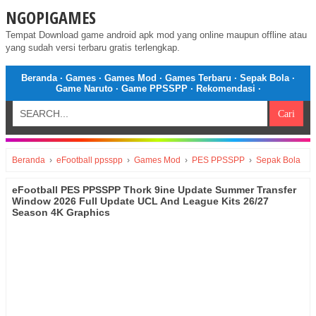
NGOPIGAMES
Tempat Download game android apk mod yang online maupun offline atau
yang sudah versi terbaru gratis terlengkap.
Beranda
·
Games
·
Games Mod
·
Games Terbaru
·
Sepak Bola
·
Game Naruto
·
Game PPSSPP
·
Rekomendasi
·
Beranda
›
eFootball ppsspp
›
Games Mod
›
PES PPSSPP
›
Sepak Bola
eFootball PES PPSSPP Thork 9ine Update Summer Transfer
Window 2026 Full Update UCL And League Kits 26/27
Season 4K Graphics