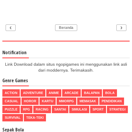
‹
›
Beranda
Notification
Link Download dalam situs ngopigames ini menggunakan link asli
dari moddernya. Terimakasih.
Genre Games
ACTION
ADVENTURE
ANIME
ARCADE
BALAPAN
BOLA
CASUAL
HOROR
KARTU
MMORPG
MEMASAK
PENDIDIKAN
PUZZLE
RPG
RACING
SANTAI
SIMULASI
SPORT
STRATEGI
SURVIVAL
TEKA-TEKI
Sepak Bola