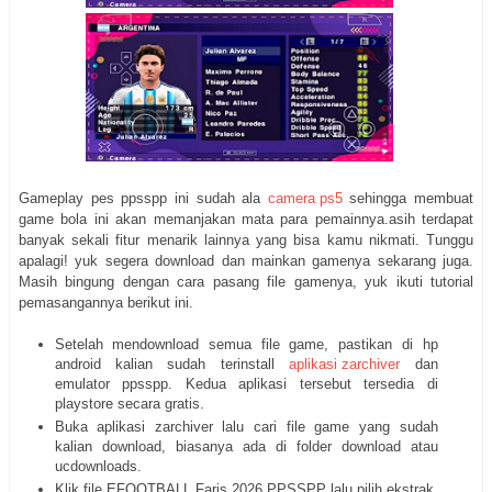
Gameplay pes ppsspp ini sudah ala
camera ps5
sehingga membuat
game bola ini akan memanjakan mata para pemainnya.asih terdapat
banyak sekali fitur menarik lainnya yang bisa kamu nikmati. Tunggu
apalagi! yuk segera download dan mainkan gamenya sekarang juga.
Masih bingung dengan cara pasang file gamenya, yuk ikuti tutorial
pemasangannya berikut ini.
Setelah mendownload semua file game, pastikan di hp
android kalian sudah terinstall
aplikasi zarchiver
dan
emulator ppsspp. Kedua aplikasi tersebut tersedia di
playstore secara gratis.
Buka aplikasi zarchiver lalu cari file game yang sudah
kalian download, biasanya ada di folder download atau
ucdownloads.
Klik file EFOOTBALL Faris 2026 PPSSPP lalu pilih ekstrak,