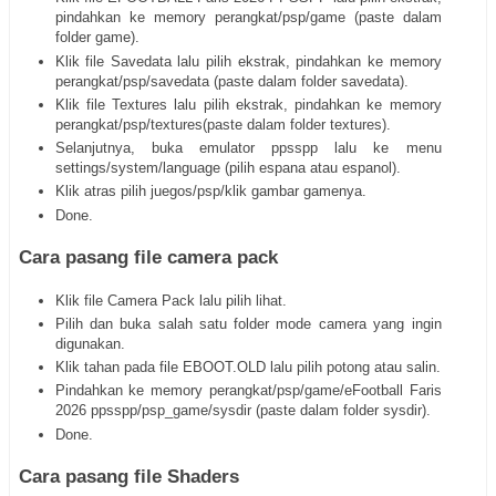
pindahkan ke memory perangkat/psp/game (paste dalam
folder game).
Klik file Savedata lalu pilih ekstrak, pindahkan ke memory
perangkat/psp/savedata (paste dalam folder savedata).
Klik file Textures lalu pilih ekstrak, pindahkan ke memory
perangkat/psp/textures(paste dalam folder textures).
Selanjutnya, buka emulator ppsspp lalu ke menu
settings/system/language (pilih espana atau espanol).
Klik atras pilih juegos/psp/klik gambar gamenya.
Done.
Cara pasang file camera pack
Klik file Camera Pack lalu pilih lihat.
Pilih dan buka salah satu folder mode camera yang ingin
digunakan.
Klik tahan pada file EBOOT.OLD lalu pilih potong atau salin.
Pindahkan ke memory perangkat/psp/game/eFootball Faris
2026 ppsspp/psp_game/sysdir (paste dalam folder sysdir).
Done.
Cara pasang file Shaders