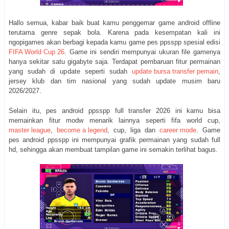
Hallo semua, kabar baik buat kamu penggemar game android offline
terutama genre sepak bola. Karena pada kesempatan kali ini
ngopigames akan berbagi kepada kamu game pes ppsspp spesial edisi
FIFA World Cup 26
. Game ini sendiri mempunyai ukuran file gamenya
hanya sekitar satu gigabyte saja. Terdapat pembaruan fitur permainan
yang sudah di update seperti sudah
update bursa transfer pemain
,
jersey klub dan tim nasional yang sudah update musim baru
2026/2027.
Selain itu, pes android ppsspp full transfer 2026 ini kamu bisa
memainkan fitur modw menarik lainnya seperti fifa world cup,
master league
,
become a legend
, cup, liga dan
career mode
. Game
pes android ppsspp ini mempunyai grafik permainan yang sudah full
hd, sehingga akan membuat tampilan game ini semakin terlihat bagus.