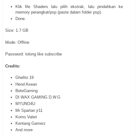
Klik file Shaders lalu pilih ekstrak, lalu pindahkan ke
memory perangkat/psp (paste dalam folder psp).
Done.
Size: 1.7 GB
Mode: Offline
Password: tolong like subscribe
Credits:
Ghelito 19
Hend Asean
BeteGaming
DI WAX GAMING D.W.G
MYUNO4U
Mr Spartan jr11
Komo Valeri
Kentang Gamerz
And more