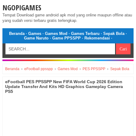
NGOPIGAMES
Tempat Download game android apk mod yang online maupun offline atau
yang sudah versi terbaru gratis terlengkap.
Beranda
·
Games
·
Games Mod
·
Games Terbaru
·
Sepak Bola
·
Game Naruto
·
Game PPSSPP
·
Rekomendasi
·
Beranda
›
eFootball ppsspp
›
Games Mod
›
PES PPSSPP
›
Sepak Bola
eFootball PES PPSSPP New FIFA World Cup 2026 Edition
Update Transfer And Kits HD Graphics Gameplay Camera
PS5