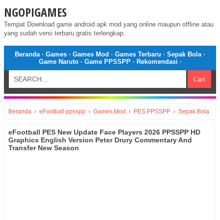
NGOPIGAMES
Tempat Download game android apk mod yang online maupun offline atau
yang sudah versi terbaru gratis terlengkap.
Beranda
·
Games
·
Games Mod
·
Games Terbaru
·
Sepak Bola
·
Game Naruto
·
Game PPSSPP
·
Rekomendasi
·
Beranda
›
eFootball ppsspp
›
Games Mod
›
PES PPSSPP
›
Sepak Bola
eFootball PES New Update Face Players 2026 PPSSPP HD
Graphics English Version Peter Drury Commentary And
Transfer New Season