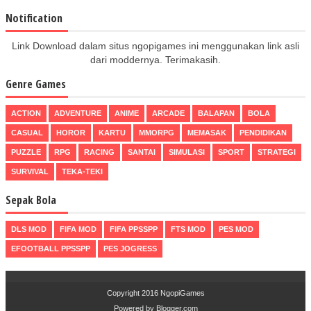
Notification
Link Download dalam situs ngopigames ini menggunakan link asli
dari moddernya. Terimakasih.
Genre Games
ACTION
ADVENTURE
ANIME
ARCADE
BALAPAN
BOLA
CASUAL
HOROR
KARTU
MMORPG
MEMASAK
PENDIDIKAN
PUZZLE
RPG
RACING
SANTAI
SIMULASI
SPORT
STRATEGI
SURVIVAL
TEKA-TEKI
Sepak Bola
DLS MOD
FIFA MOD
FIFA PPSSPP
FTS MOD
PES MOD
EFOOTBALL PPSSPP
PES JOGRESS
Copyright 2016
NgopiGames
Powered by
Blogger.com