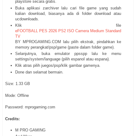
playstore secara gratis.
Buka aplikasi zarchiver lalu cari file game yang sudah
kalian download, biasanya ada di folder download atau
ucdownloads.
Klik file
eFOOTBALL PES 2026 PS2 ISO Camera Medium Standard
TV
BY MPROGAMING.COM lalu pilih ekstrak, pindahkan ke
memory perangkat/psp/game (paste dalam folder game).
Selanjutnya, buka emulator ppsspp lalu ke menu
settings/system/language (pilih espanol atau espana).
Klik atras pilih juegos/psp/klik gambar gamenya.
Done dan selamat bermain.
Size: 1.33 GB
Mode: Offline
Password: mprogaming.com
Credits:
M PRO GAMING