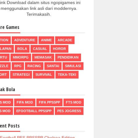
ink Download dalam situs ngopigames ini
menggunakan link asli dari moddernya.
Terimakasih.
re Games
TION
ADVENTURE
ANIME
ARCADE
LAPAN
BOLA
CASUAL
HOROR
RTU
MMORPG
MEMASAK
PENDIDIKAN
ZZLE
RPG
RACING
SANTAI
SIMULASI
ORT
STRATEGI
SURVIVAL
TEKA-TEKI
ak Bola
S MOD
FIFA MOD
FIFA PPSSPP
FTS MOD
S MOD
EFOOTBALL PPSSPP
PES JOGRESS
ent Posts
Football PES PPSSPP Chelsea Edition