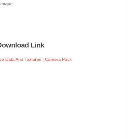
 League
Download Link
ve Data And Textures
|
Camera Pack