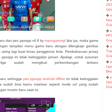
202
Upd
e
New
Gra
e
PPS
Gra
aru dari pes ppsspp v4.8 by
mprogaming
! jika iya, maka game
dengan tampilan menu game baru dengan dilengkapi gambar
e
Tra
k asing lagi buat kmau penggemar bola. Pembaharuan jersey
Gra
ppsspp ini tidak ketinggalan jaman. Apalagi, untuk susunan
e
iga sudah mengikuti perkembangan terbaru
Upd
Bes
e
baru sehingga
pes ppsspp android offline
ini tidak ketinggalan
Upd
a sudah bisa kamu mainkan seperti mode ucl yang sudah
Gra
ngan musim baru saat ini.