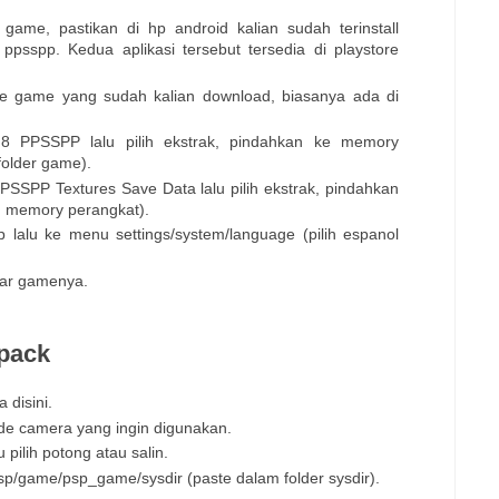
ame, pastikan di hp android kalian sudah terinstall
sspp. Kedua aplikasi tersebut tersedia di playstore
 file game yang sudah kalian download, biasanya ada di
4.8 PPSSPP lalu pilih ekstrak, pindahkan ke memory
folder game).
PPSSPP Textures Save Data lalu pilih ekstrak, pindahkan
m memory perangkat).
 lalu ke menu settings/system/language (pilih espanol
mbar gamenya.
 pack
a disini.
ode camera yang ingin digunakan.
 pilih potong atau salin.
p/game/psp_game/sysdir (paste dalam folder sysdir).