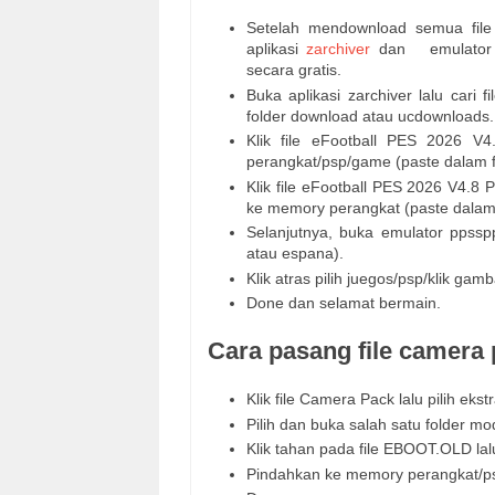
Setelah mendownload semua file g
aplikasi
zarchiver
dan emulator pp
secara gratis.
Buka aplikasi zarchiver lalu cari
folder download atau ucdownloads.
Klik file eFootball PES 2026 V
perangkat/psp/game (paste dalam 
Klik file eFootball PES 2026 V4.8 
ke memory perangkat (paste dala
Selanjutnya, buka emulator ppsspp
atau espana).
Klik atras pilih juegos/psp/klik ga
Done dan selamat bermain.
Cara pasang file camera
Klik file Camera Pack lalu pilih ekstr
Pilih dan buka salah satu folder m
Klik tahan pada file EBOOT.OLD lalu
Pindahkan ke memory perangkat/ps