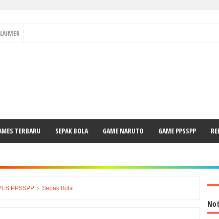
CLAIMER
AMES TERBARU
SEPAK BOLA
GAME NARUTO
GAME PPSSPP
RE
PES PPSSPP
›
Sepak Bola
Not