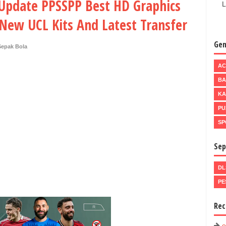
 Update PPSSPP Best HD Graphics
L
New UCL Kits And Latest Transfer
Gen
Sepak Bola
AC
BA
KA
PU
SP
Sep
DL
PE
Rec
e