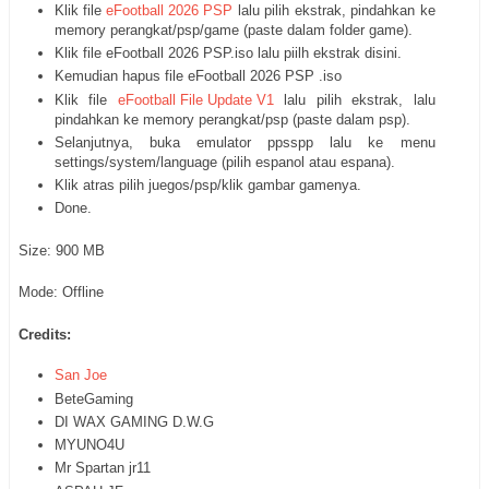
Klik file
eFootball 2026 PSP
lalu pilih ekstrak, pindahkan ke
memory perangkat/psp/game (paste dalam folder game).
Klik file eFootball 2026 PSP.iso lalu piilh ekstrak disini.
Kemudian hapus file eFootball 2026 PSP .iso
Klik file
eFootball File Update V1
lalu pilih ekstrak, lalu
pindahkan ke memory perangkat/psp (paste dalam psp).
Selanjutnya, buka emulator ppsspp lalu ke menu
settings/system/language (pilih espanol atau espana).
Klik atras pilih juegos/psp/klik gambar gamenya.
Done.
Size: 900 MB
Mode: Offline
Credits:
San Joe
BeteGaming
DI WAX GAMING D.W.G
MYUNO4U
Mr Spartan jr11