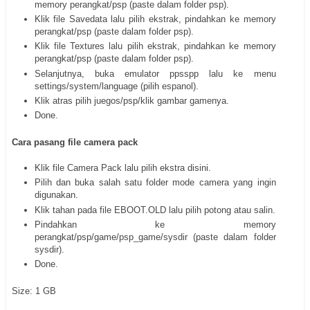
memory perangkat/psp (paste dalam folder psp).
Klik file Savedata lalu pilih ekstrak, pindahkan ke memory
perangkat/psp (paste dalam folder psp).
Klik file Textures lalu pilih ekstrak, pindahkan ke memory
perangkat/psp (paste dalam folder psp).
Selanjutnya, buka emulator ppsspp lalu ke menu
settings/system/language (pilih espanol).
Klik atras pilih juegos/psp/klik gambar gamenya.
Done.
Cara pasang file camera pack
Klik file Camera Pack lalu pilih ekstra disini.
Pilih dan buka salah satu folder mode camera yang ingin
digunakan.
Klik tahan pada file EBOOT.OLD lalu pilih potong atau salin.
Pindahkan ke memory
perangkat/psp/game/psp_game/sysdir (paste dalam folder
sysdir).
Done.
Size: 1 GB