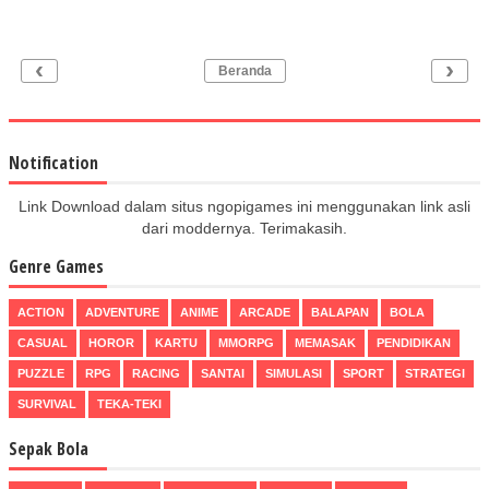
‹
›
Beranda
Notification
Link Download dalam situs ngopigames ini menggunakan link asli
dari moddernya. Terimakasih.
Genre Games
ACTION
ADVENTURE
ANIME
ARCADE
BALAPAN
BOLA
CASUAL
HOROR
KARTU
MMORPG
MEMASAK
PENDIDIKAN
PUZZLE
RPG
RACING
SANTAI
SIMULASI
SPORT
STRATEGI
SURVIVAL
TEKA-TEKI
Sepak Bola