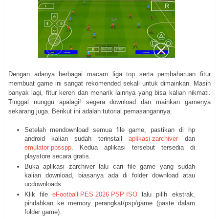
Dengan adanya berbagai macam liga top serta pembaharuan fitur
membuat game ini sangat rekomended sekali untuk dimainkan. Masih
banyak lagi, fitur keren dan menarik lainnya yang bisa kalian nikmati.
Tinggal nunggu apalagi! segera download dan mainkan gamenya
sekarang juga. Berikut ini adalah tutorial pemasangannya.
Setelah mendownload semua file game, pastikan di hp
android kalian sudah terinstall
aplikasi zarchiver
dan
emulator ppsspp
. Kedua aplikasi tersebut tersedia di
playstore secara gratis.
Buka aplikasi zarchiver lalu cari file game yang sudah
kalian download, biasanya ada di folder download atau
ucdownloads.
Klik file
eFootball PES 2026 PSP ISO
lalu pilih ekstrak,
pindahkan ke memory perangkat/psp/game (paste dalam
folder game).