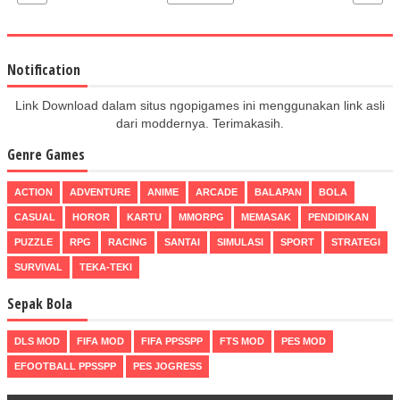
Notification
Link Download dalam situs ngopigames ini menggunakan link asli
dari moddernya. Terimakasih.
Genre Games
ACTION
ADVENTURE
ANIME
ARCADE
BALAPAN
BOLA
CASUAL
HOROR
KARTU
MMORPG
MEMASAK
PENDIDIKAN
PUZZLE
RPG
RACING
SANTAI
SIMULASI
SPORT
STRATEGI
SURVIVAL
TEKA-TEKI
Sepak Bola
DLS MOD
FIFA MOD
FIFA PPSSPP
FTS MOD
PES MOD
EFOOTBALL PPSSPP
PES JOGRESS