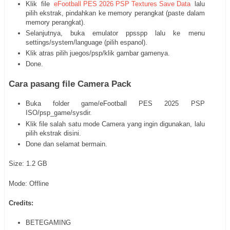
Klik file
eFootball PES 2026 PSP Textures Save Data
lalu
pilih ekstrak, pindahkan ke memory perangkat (paste dalam
memory perangkat).
Selanjutnya, buka emulator ppsspp lalu ke menu
settings/system/language (pilih espanol).
Klik atras pilih juegos/psp/klik gambar gamenya.
Done.
Cara pasang file Camera Pack
Buka folder game/eFootball PES 2025 PSP
ISO/psp_game/sysdir.
Klik file salah satu mode Camera yang ingin digunakan, lalu
pilih ekstrak disini.
Done dan selamat bermain.
Size: 1.2 GB
Mode: Offline
Credits:
BETEGAMING