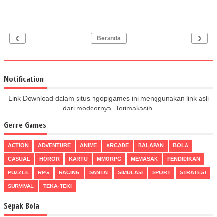
‹
›
Beranda
Notification
Link Download dalam situs ngopigames ini menggunakan link asli
dari moddernya. Terimakasih.
Genre Games
ACTION
ADVENTURE
ANIME
ARCADE
BALAPAN
BOLA
CASUAL
HOROR
KARTU
MMORPG
MEMASAK
PENDIDIKAN
PUZZLE
RPG
RACING
SANTAI
SIMULASI
SPORT
STRATEGI
SURVIVAL
TEKA-TEKI
Sepak Bola