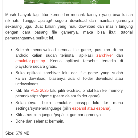
Masih banyak lagi fitur keren dan menarik lainnya yang bisa kalian
nikmati. Tunggu apalagi! segera download dan mainkan gamenya
sekarang juga. Buat kalian yang mau download dan masih bingung
dengan cara pasang file gamenya, maka bisa ikuti tutorial
pemasangannya berikut ini.
Setelah mendownload semua file game, pastikan di hp
android kalian sudah terinstall aplikasi
zarchiver
dan
emulator ppsspp
. Kedua aplikasi tersebut tersedia di
playstore secara gratis.
Buka aplikasi zarchiver lalu cari file game yang sudah
kalian download, biasanya ada di folder download atau
ucdownloads.
Klik file
PES 2026
lalu pilih ekstrak, pindahkan ke memory
perangkat/psp/game (paste dalam folder game).
Selanjutnya, buka emulator ppsspp lalu ke menu
settings/system/language (pilih
espanol atau espana
).
Klik atras pilih juegos/psp/klik gambar gamenya.
Done dan selamat bermain.
Size: 679 MB