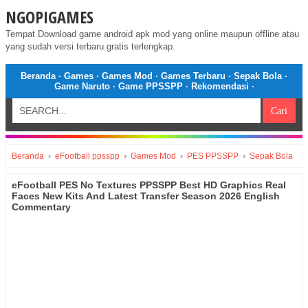
NGOPIGAMES
Tempat Download game android apk mod yang online maupun offline atau
yang sudah versi terbaru gratis terlengkap.
Beranda
·
Games
·
Games Mod
·
Games Terbaru
·
Sepak Bola
·
Game Naruto
·
Game PPSSPP
·
Rekomendasi
·
Beranda
›
eFootball ppsspp
›
Games Mod
›
PES PPSSPP
›
Sepak Bola
eFootball PES No Textures PPSSPP Best HD Graphics Real
Faces New Kits And Latest Transfer Season 2026 English
Commentary