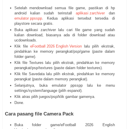
Setelah mendownload semua file game, pastikan di hp
android kalian sudah terinstall
aplikasi zarchiver
dan
emulator ppsspp
. Kedua aplikasi tersebut tersedia di
playstore secara gratis.
Buka aplikasi zarchiver lalu cari file game yang sudah
kalian download, biasanya ada di folder download atau
ucdownloads.
Klik file
eFootball 2026 English Version
lalu pilih ekstrak,
pindahkan ke memory perangkat/psp/game (paste dalam
folder game).
Klik file Textures lalu pilih ekstrak, pindahkan ke memory
perangkat/psp/textures (paste dalam folder textures).
Klik file Savedata lalu pilih ekstrak, pindahkan ke memory
perangkat (paste dalam memory perangkat).
Selanjutnya, buka emulator ppsspp lalu ke menu
settings/system/language (pilih espanol).
Klik atras pilih juegos/psp/klik gambar gamenya.
Done.
Cara pasang file Camera Pack
Buka folder game/eFootball 2026 English