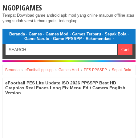
NGOPIGAMES
Tempat Download game android apk mod yang online maupun offline atau
yang sudah versi terbaru gratis terlengkap.
Beranda
·
Games
·
Games Mod
·
Games Terbaru
·
Sepak Bola
·
Game Naruto
·
Game PPSSPP
·
Rekomendasi
·
Beranda
›
eFootball ppsspp
›
Games Mod
›
PES PPSSPP
›
Sepak Bola
eFootball PES Lite Update ISO 2026 PPSSPP Best HD
Graphics Real Faces Long Fix Menu Edit Camera English
Version