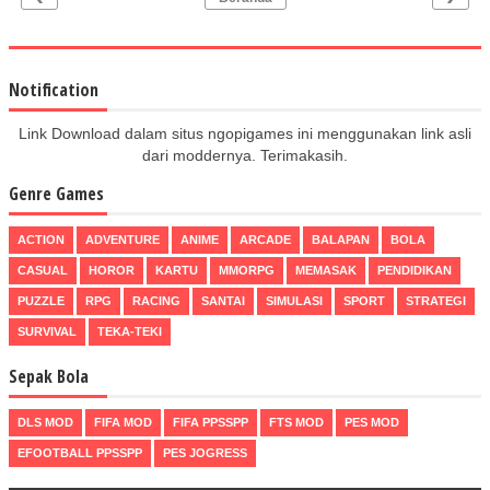
Notification
Link Download dalam situs ngopigames ini menggunakan link asli
dari moddernya. Terimakasih.
Genre Games
ACTION
ADVENTURE
ANIME
ARCADE
BALAPAN
BOLA
CASUAL
HOROR
KARTU
MMORPG
MEMASAK
PENDIDIKAN
PUZZLE
RPG
RACING
SANTAI
SIMULASI
SPORT
STRATEGI
SURVIVAL
TEKA-TEKI
Sepak Bola
DLS MOD
FIFA MOD
FIFA PPSSPP
FTS MOD
PES MOD
EFOOTBALL PPSSPP
PES JOGRESS