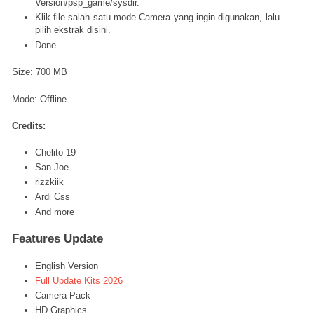
Version/psp_game/sysdir.
Klik file salah satu mode Camera yang ingin digunakan, lalu
pilih ekstrak disini.
Done.
Size: 700 MB
Mode: Offline
Credits:
Chelito 19
San Joe
rizzkiik
Ardi Css
And more
Features Update
English Version
Full Update Kits 2026
Camera Pack
HD Graphics