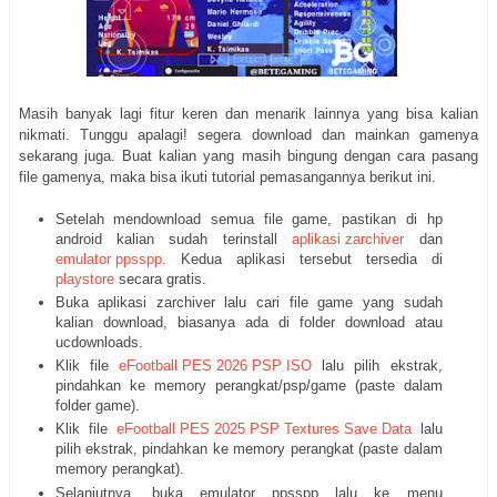
Masih banyak lagi fitur keren dan menarik lainnya yang bisa kalian
nikmati. Tunggu apalagi! segera download dan mainkan gamenya
sekarang juga. Buat kalian yang masih bingung dengan cara pasang
file gamenya, maka bisa ikuti tutorial pemasangannya berikut ini.
Setelah mendownload semua file game, pastikan di hp
android kalian sudah terinstall
aplikasi zarchiver
dan
emulator ppsspp
. Kedua aplikasi tersebut tersedia di
playstore
secara gratis.
Buka aplikasi zarchiver lalu cari file game yang sudah
kalian download, biasanya ada di folder download atau
ucdownloads.
Klik file
eFootball PES 2026 PSP ISO
lalu pilih ekstrak,
pindahkan ke memory perangkat/psp/game (paste dalam
folder game).
Klik file
eFootball PES 2025 PSP Textures Save Data
lalu
pilih ekstrak, pindahkan ke memory perangkat (paste dalam
memory perangkat).
Selanjutnya, buka emulator ppsspp lalu ke menu