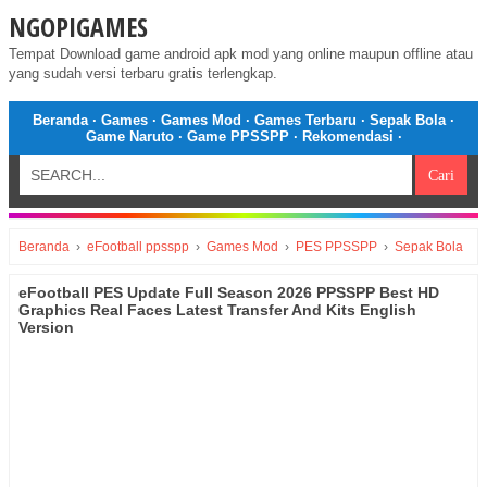
NGOPIGAMES
Tempat Download game android apk mod yang online maupun offline atau
yang sudah versi terbaru gratis terlengkap.
Beranda
·
Games
·
Games Mod
·
Games Terbaru
·
Sepak Bola
·
Game Naruto
·
Game PPSSPP
·
Rekomendasi
·
Beranda
›
eFootball ppsspp
›
Games Mod
›
PES PPSSPP
›
Sepak Bola
eFootball PES Update Full Season 2026 PPSSPP Best HD
Graphics Real Faces Latest Transfer And Kits English
Version