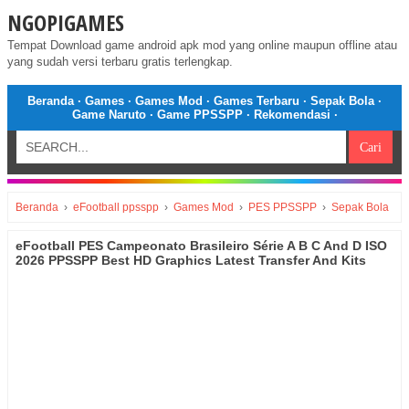
NGOPIGAMES
Tempat Download game android apk mod yang online maupun offline atau
yang sudah versi terbaru gratis terlengkap.
Beranda
·
Games
·
Games Mod
·
Games Terbaru
·
Sepak Bola
·
Game Naruto
·
Game PPSSPP
·
Rekomendasi
·
Beranda
›
eFootball ppsspp
›
Games Mod
›
PES PPSSPP
›
Sepak Bola
eFootball PES Campeonato Brasileiro Série A B C And D ISO
2026 PPSSPP Best HD Graphics Latest Transfer And Kits