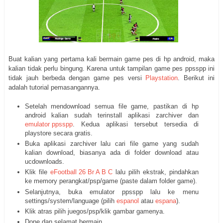
Buat kalian yang pertama kali bermain game pes di hp android, maka
kalian tidak perlu bingung. Karena untuk tampilan game pes ppsspp ini
tidak jauh berbeda dengan game pes versi
Playstation
. Berikut ini
adalah tutorial pemasangannya.
Setelah mendownload semua file game, pastikan di hp
android kalian sudah terinstall aplikasi zarchiver dan
emulator ppsspp
. Kedua aplikasi tersebut tersedia di
playstore secara gratis.
Buka aplikasi zarchiver lalu cari file game yang sudah
kalian download, biasanya ada di folder download atau
ucdownloads.
Klik file
eFootball 26 Br A B C
lalu pilih ekstrak, pindahkan
ke memory perangkat/psp/game (paste dalam folder game).
Selanjutnya, buka emulator ppsspp lalu ke menu
settings/system/language (pilih
espanol
atau
espana
).
Klik atras pilih juegos/psp/klik gambar gamenya.
Done dan selamat bermain.