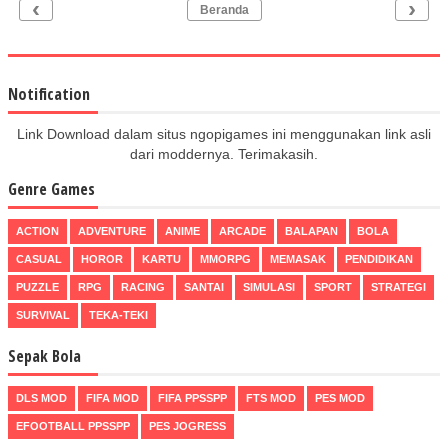
‹
›
Beranda
Notification
Link Download dalam situs ngopigames ini menggunakan link asli
dari moddernya. Terimakasih.
Genre Games
ACTION
ADVENTURE
ANIME
ARCADE
BALAPAN
BOLA
CASUAL
HOROR
KARTU
MMORPG
MEMASAK
PENDIDIKAN
PUZZLE
RPG
RACING
SANTAI
SIMULASI
SPORT
STRATEGI
SURVIVAL
TEKA-TEKI
Sepak Bola
DLS MOD
FIFA MOD
FIFA PPSSPP
FTS MOD
PES MOD
EFOOTBALL PPSSPP
PES JOGRESS