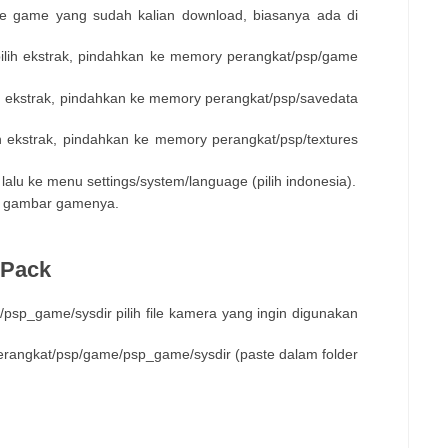
 file game yang sudah kalian download, biasanya ada di
pilih ekstrak, pindahkan ke memory perangkat/psp/game
ilih ekstrak, pindahkan ke memory perangkat/psp/savedata
lih ekstrak, pindahkan ke memory perangkat/psp/textures
lalu ke menu settings/system/language (pilih indonesia).
lik gambar gamenya.
 Pack
sp_game/sysdir pilih file kamera yang ingin digunakan
angkat/psp/game/psp_game/sysdir (paste dalam folder