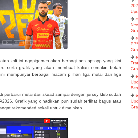
202
Upd
e
New
Gra
e
PPS
Gra
e
atan kali ini ngopigames akan berbagi pes ppsspp yang kini
Tra
u serta grafik yang akan membuat kalian semakin betah
Gra
i mempunyai berbagai macam pilihan liga mulai dari liga
e
Upd
Bes
i perbarui mulai dari skuad sampai dengan jersey klub sudah
e
2026. Grafik yang dihadirkan pun sudah terlihat bagus atau
Upd
Gra
 sangat rekomended sekali untuk dimainkan.