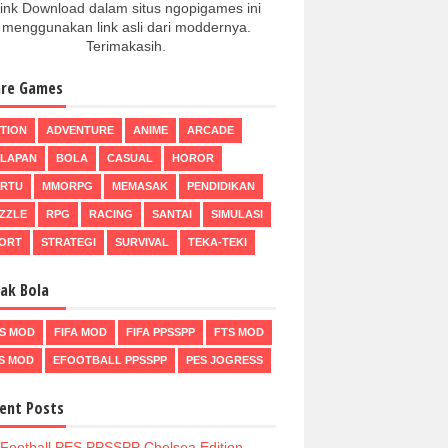
ink Download dalam situs ngopigames ini
menggunakan link asli dari moddernya.
Terimakasih.
re Games
TION
ADVENTURE
ANIME
ARCADE
LAPAN
BOLA
CASUAL
HOROR
RTU
MMORPG
MEMASAK
PENDIDIKAN
ZZLE
RPG
RACING
SANTAI
SIMULASI
ORT
STRATEGI
SURVIVAL
TEKA-TEKI
ak Bola
S MOD
FIFA MOD
FIFA PPSSPP
FTS MOD
S MOD
EFOOTBALL PPSSPP
PES JOGRESS
ent Posts
Football PES PPSSPP Chelsea Edition