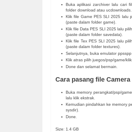
Buka aplikasi zarchiver lalu cari
folder download atau ucdownloads.
Klik file Game PES SLI 2025 lalu 
(paste dalam folder game).
Klik file Data PES SLI 2025 lalu p
(paste dalam folder savedata).
Klik file Tex PES SLI 2025 lalu pi
(paste dalam folder textures).
Selanjutnya, buka emulator ppsspp 
Klik atras pilih juegos/psp/game/k
Done dan selamat bermain.
Cara pasang file Camera
Buka memory perangkat/psp/game/p
lalu klik ekstrak.
Kemudian pindahkan ke memory per
sysdir).
Done.
Size: 1.4 GB