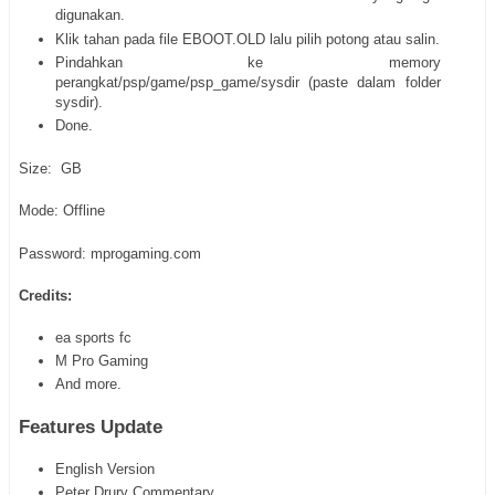
digunakan.
Klik tahan pada file EBOOT.OLD lalu pilih potong atau salin.
Pindahkan ke memory
perangkat/psp/game/psp_game/sysdir (paste dalam folder
sysdir).
Done.
Size: GB
Mode: Offline
Password: mprogaming.com
Credits:
ea sports fc
M Pro Gaming
And more.
Features Update
English Version
Peter Drury Commentary