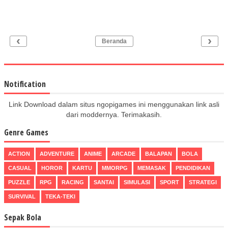
‹
›
Beranda
Notification
Link Download dalam situs ngopigames ini menggunakan link asli
dari moddernya. Terimakasih.
Genre Games
ACTION
ADVENTURE
ANIME
ARCADE
BALAPAN
BOLA
CASUAL
HOROR
KARTU
MMORPG
MEMASAK
PENDIDIKAN
PUZZLE
RPG
RACING
SANTAI
SIMULASI
SPORT
STRATEGI
SURVIVAL
TEKA-TEKI
Sepak Bola