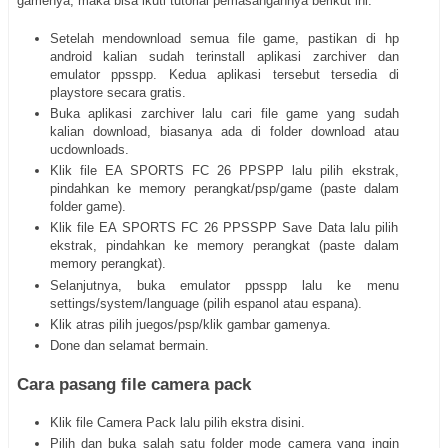
gamenya, maka bisa ikuti tutorial pemasangannya berikut ini.
Setelah mendownload semua file game, pastikan di hp
android kalian sudah terinstall aplikasi zarchiver dan
emulator ppsspp. Kedua aplikasi tersebut tersedia di
playstore secara gratis.
Buka aplikasi zarchiver lalu cari file game yang sudah
kalian download, biasanya ada di folder download atau
ucdownloads.
Klik file EA SPORTS FC 26 PPSPP lalu pilih ekstrak,
pindahkan ke memory perangkat/psp/game (paste dalam
folder game).
Klik file EA SPORTS FC 26 PPSSPP Save Data lalu pilih
ekstrak, pindahkan ke memory perangkat (paste dalam
memory perangkat).
Selanjutnya, buka emulator ppsspp lalu ke menu
settings/system/language (pilih espanol atau espana).
Klik atras pilih juegos/psp/klik gambar gamenya.
Done dan selamat bermain.
Cara pasang file camera pack
Klik file Camera Pack lalu pilih ekstra disini.
Pilih dan buka salah satu folder mode camera yang ingin