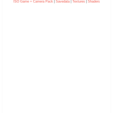
ISO Game + Camera Pack
|
Savedata
|
Textures
|
Shaders