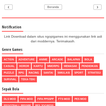
‹
›
Beranda
Notification
Link Download dalam situs ngopigames ini menggunakan link asli
dari moddernya. Terimakasih.
Genre Games
ACTION
ADVENTURE
ANIME
ARCADE
BALAPAN
BOLA
CASUAL
HOROR
KARTU
MMORPG
MEMASAK
PENDIDIKAN
PUZZLE
RPG
RACING
SANTAI
SIMULASI
SPORT
STRATEGI
SURVIVAL
TEKA-TEKI
Sepak Bola
DLS MOD
FIFA MOD
FIFA PPSSPP
FTS MOD
PES MOD
EFOOTBALL PPSSPP
PES JOGRESS