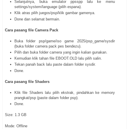
Selanjutnya, buka emulator ppsspp lalu ke menu
settings/system/language (pilih espana).
Klik atras pilih juegos/psp/klik gambar gamenya.
Done dan selamat bermain.
Cara pasang file Camera Pack
Buka folder psp/game/iso game 2025/psp_game/sysdir
(buka folder camera pack pes bendezu).
Pilih dan buka folder camera yang ingin kalian gunakan.
Kemudian klik tahan file EBOOT.OLD lalu pilih salin.
Tekan panah back lalu paste dalam folder sysdir.
Done.
Cara pasang file Shaders
Klik file Shaders lalu pilih ekstrak, pindahkan ke memory
prangkat/psp (paste dalam folder psp).
Done.
Size: 1.3 GB
Mode: Offline