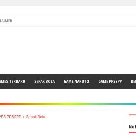
CLAIMER
AMES TERBARU
SEPAK BOLA
GAME NARUTO
GAME PPSSPP
RE
PES PPSSPP
›
Sepak Bola
Not