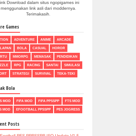
ink Download dalam situs ngopigames ini
menggunakan link asli dari moddernya.
Terimakasih.
re Games
TION
ADVENTURE
ANIME
ARCADE
LAPAN
BOLA
CASUAL
HOROR
RTU
MMORPG
MEMASAK
PENDIDIKAN
ZZLE
RPG
RACING
SANTAI
SIMULASI
ORT
STRATEGI
SURVIVAL
TEKA-TEKI
ak Bola
S MOD
FIFA MOD
FIFA PPSSPP
FTS MOD
S MOD
EFOOTBALL PPSSPP
PES JOGRESS
ent Posts
Football PES PPPSSPP ISO Update V1.5