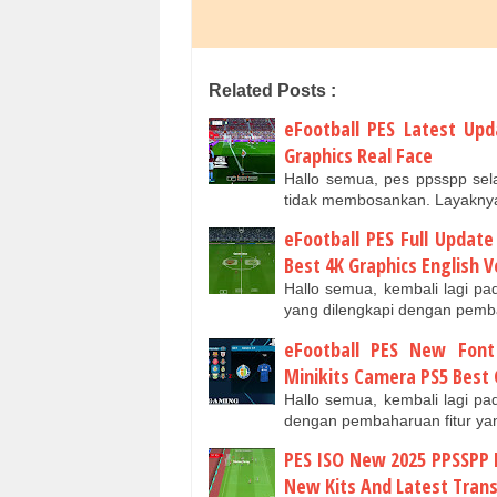
Related Posts :
eFootball PES Latest Up
Graphics Real Face
Hallo semua, pes ppsspp se
tidak membosankan. Layaknya 
eFootball PES Full Updat
Best 4K Graphics English V
Hallo semua, kembali lagi p
yang dilengkapi dengan pem
eFootball PES New Fon
Minikits Camera PS5 Best 
Hallo semua, kembali lagi p
dengan pembaharuan fitur y
PES ISO New 2025 PPSSPP 
New Kits And Latest Trans