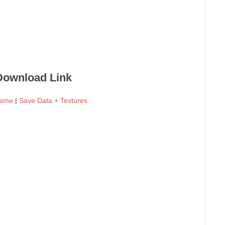
Download Link
Game
|
Save Data + Textures