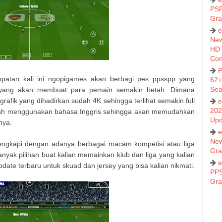
PSP
Gra
e
New
HD 
Co
P
mpatan kali ini ngopigames akan berbagi pes ppsspp yang
62+
Sea
r yang akan membuat para pemain semakin betah. Dimana
afik yang dihadirkan sudah 4K sehingga terlihat semakin full
e
202
dah menggunakan bahasa Inggris sehingga akan memudahkan
Upd
nya.
e
New
ilengkapi dengan adanya berbagai macam kompetisi atau liga
Gra
nyak pilihan buat kalian memainkan klub dan liga yang kalian
e
ate terbaru untuk skuad dan jersey yang bisa kalian nikmati.
PPS
Gra