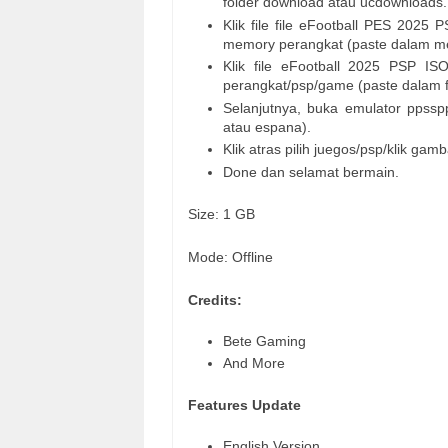
folder download atau ucdownloads.
Klik file file eFootball PES 2025 
memory perangkat (paste dalam m
Klik file eFootball 2025 PSP IS
perangkat/psp/game (paste dalam f
Selanjutnya, buka emulator ppsspp
atau espana).
Klik atras pilih juegos/psp/klik ga
Done dan selamat bermain.
Size: 1 GB
Mode: Offline
Credits:
Bete Gaming
And More
Features Update
English Version