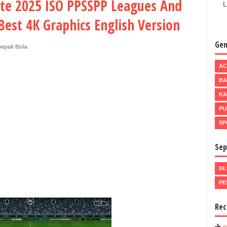
ate 2025 ISO PPSSPP Leagues And
L
Best 4K Graphics English Version
Gen
Sepak Bola
AC
BA
KA
PU
SP
Sep
DL
PE
Rec
e