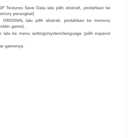
PSP Textures Save Data lalu pilih ekstraK, pindahkan ke
emory perangkat)
O ORIGINAL lalu pilih ekstrak, pindahkan ke memory
older game)..
 lalu ke menu settings/system/language (pilih espanol
mbar gamenya.