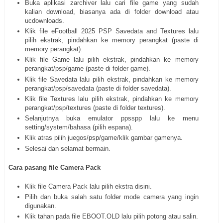
Buka aplikasi zarchiver lalu cari file game yang sudah
kalian download, biasanya ada di folder download atau
ucdownloads.
Klik file eFootball 2025 PSP Savedata and Textures lalu
pilih ekstrak, pindahkan ke memory perangkat (paste di
memory perangkat).
Klik file Game lalu pilih ekstrak, pindahkan ke memory
perangkat/psp/game (paste di folder game).
Klik file Savedata lalu pilih ekstrak, pindahkan ke memory
perangkat/psp/savedata (paste di folder savedata).
Klik file Textures lalu pilih ekstrak, pindahkan ke memory
perangkat/psp/textures (paste di folder textures).
Selanjutnya buka emulator ppsspp lalu ke menu
setting/system/bahasa (pilih espana).
Klik atras pilih juegos/psp/game/klik gambar gamenya.
Selesai dan selamat bermain.
Cara pasang file Camera Pack
Klik file Camera Pack lalu pilih ekstra disini.
Pilih dan buka salah satu folder mode camera yang ingin
digunakan.
Klik tahan pada file EBOOT.OLD lalu pilih potong atau salin.