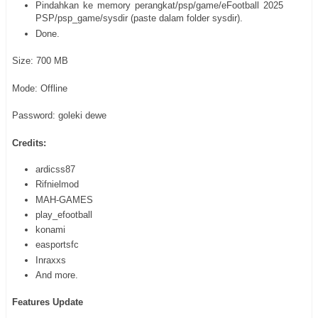
Pindahkan ke memory perangkat/psp/game/eFootball 2025
PSP/psp_game/sysdir (paste dalam folder sysdir).
Done.
Size: 700 MB
Mode: Offline
Password: goleki dewe
Credits:
ardicss87‬
‪Rifnielmod‬
‪MAH-GAMES‬
‪play_efootball‬
‪konami‬
‪easportsfc‬
Inraxxs
And more.
Features Update