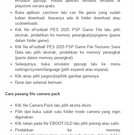
emulator ppsspp. Kedua aplikasi tersebut tersedia di
playstore secara gratis.
Buka aplikasi zarchiver lalu cari file game yang sudah
kalian download, biasanya ada di folder download atau
ucdownloads.
Klik file eFootball PES 2025 PSP Game File lalu pilih
ekstrak, pindahkan ke memory perangkat/psp/game (paste
dalam folder game).
Klik file eFootball PES 2025 PSP Game File Textures Save
Data lalu pilih ekstrak, pindahkan ke memory perangkat
(paste dalam memory perangkat).
Selanjutnya, buka emulator ppsspp lalu ke menu
settings/system/language (pilih espanol atau espana).
Klik atras pilih juegos/psp/klik gambar gamenya.
Done dan selamat bermain.
Cara pasang file camera pack
Klik file Camera Pack lalu pilih ekstra disini.
Pilih dan buka salah satu folder mode camera yang ingin
digunakan.
Klik tahan pada file EBOOT.OLD lalu pilih potong atau salin.
Pindahkan ke memory