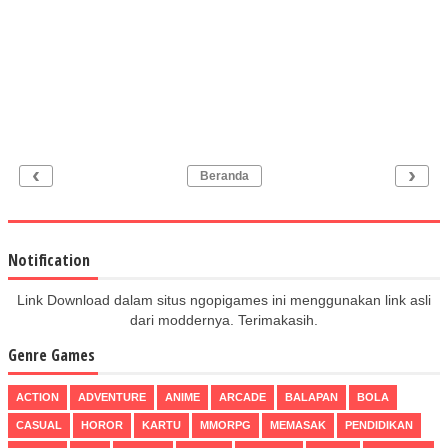
‹
›
Beranda
Notification
Link Download dalam situs ngopigames ini menggunakan link asli
dari moddernya. Terimakasih.
Genre Games
ACTION
ADVENTURE
ANIME
ARCADE
BALAPAN
BOLA
CASUAL
HOROR
KARTU
MMORPG
MEMASAK
PENDIDIKAN