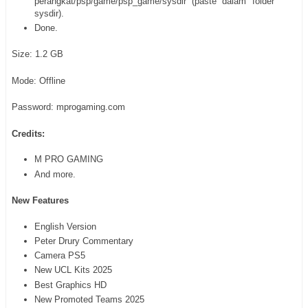
perangkat/psp/game/psp_game/sysdir (paste dalam folder
sysdir).
Done.
Size: 1.2 GB
Mode: Offline
Password: mprogaming.com
Credits:
M PRO GAMING
And more.
New Features
English Version
Peter Drury Commentary
Camera PS5
New UCL Kits 2025
Best Graphics HD
New Promoted Teams 2025