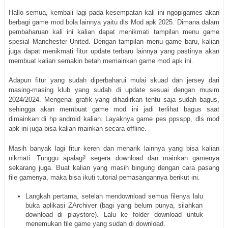
Hallo semua, kembali lagi pada kesempatan kali ini ngopigames akan
berbagi game mod bola lainnya yaitu dls Mod apk 2025. Dimana dalam
pembaharuan kali ini kalian dapat menikmati tampilan menu game
spesial Manchester United. Dengan tampilan menu game baru, kalian
juga dapat menikmati fitur update terbaru lainnya yang pastinya akan
membuat kalian semakin betah memainkan game mod apk ini.
Adapun fitur yang sudah diperbaharui mulai skuad dan jersey dari
masing-masing klub yang sudah di update sesuai dengan musim
2024/2024. Mengenai grafik yang dihadirkan tentu saja sudah bagus,
sehingga akan membuat game mod ini jadi terlihat bagus saat
dimainkan di hp android kalian. Layaknya game pes ppsspp, dls mod
apk ini juga bisa kalian mainkan secara offline.
Masih banyak lagi fitur keren dan menarik lainnya yang bisa kalian
nikmati. Tunggu apalagi! segera download dan mainkan gamenya
sekarang juga. Buat kalian yang masih bingung dengan cara pasang
file gamenya, maka bisa ikuti tutorial pemasangannya berikut ini.
Langkah pertama, setelah mendownload semua filenya lalu
buka aplikasi ZArchiver (bagi yang belum punya, silahkan
download di playstore). Lalu ke folder download untuk
menemukan file game yang sudah di download.