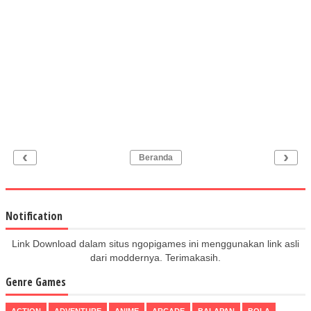
‹
›
Beranda
Notification
Link Download dalam situs ngopigames ini menggunakan link asli
dari moddernya. Terimakasih.
Genre Games
ACTION
ADVENTURE
ANIME
ARCADE
BALAPAN
BOLA