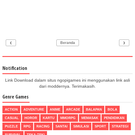
‹
›
Beranda
Notification
Link Download dalam situs ngopigames ini menggunakan link asli
dari moddernya. Terimakasih.
Genre Games
ACTION
ADVENTURE
ANIME
ARCADE
BALAPAN
BOLA
CASUAL
HOROR
KARTU
MMORPG
MEMASAK
PENDIDIKAN
PUZZLE
RPG
RACING
SANTAI
SIMULASI
SPORT
STRATEGI
SURVIVAL
TEKA-TEKI