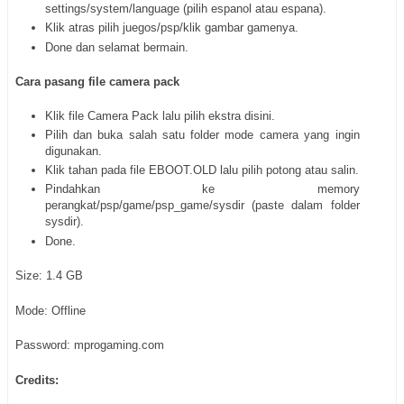
settings/system/language (pilih espanol atau espana).
Klik atras pilih juegos/psp/klik gambar gamenya.
Done dan selamat bermain.
Cara pasang file camera pack
Klik file Camera Pack lalu pilih ekstra disini.
Pilih dan buka salah satu folder mode camera yang ingin
digunakan.
Klik tahan pada file EBOOT.OLD lalu pilih potong atau salin.
Pindahkan ke memory
perangkat/psp/game/psp_game/sysdir (paste dalam folder
sysdir).
Done.
Size: 1.4 GB
Mode: Offline
Password: mprogaming.com
Credits: