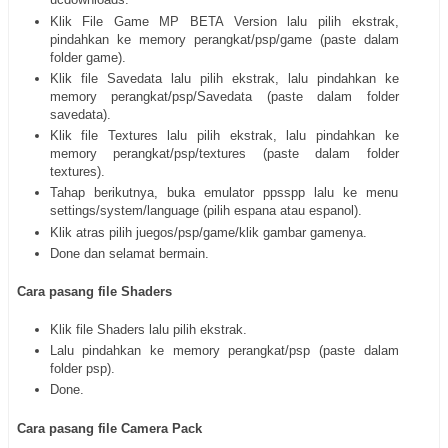
Klik File Game MP BETA Version lalu pilih ekstrak,
pindahkan ke memory perangkat/psp/game (paste dalam
folder game).
Klik file Savedata lalu pilih ekstrak, lalu pindahkan ke
memory perangkat/psp/Savedata (paste dalam folder
savedata).
Klik file Textures lalu pilih ekstrak, lalu pindahkan ke
memory perangkat/psp/textures (paste dalam folder
textures).
Tahap berikutnya, buka emulator ppsspp lalu ke menu
settings/system/language (pilih espana atau espanol).
Klik atras pilih juegos/psp/game/klik gambar gamenya.
Done dan selamat bermain.
Cara pasang file Shaders
Klik file Shaders lalu pilih ekstrak.
Lalu pindahkan ke memory perangkat/psp (paste dalam
folder psp).
Done.
Cara pasang file Camera Pack