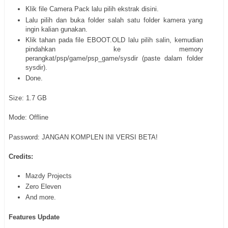
Klik file Camera Pack lalu pilih ekstrak disini.
Lalu pilih dan buka folder salah satu folder kamera yang
ingin kalian gunakan.
Klik tahan pada file EBOOT.OLD lalu pilih salin, kemudian
pindahkan ke memory
perangkat/psp/game/psp_game/sysdir (paste dalam folder
sysdir).
Done.
Size: 1.7 GB
Mode: Offline
Password: JANGAN KOMPLEN INI VERSI BETA!
Credits:
Mazdy Projects
Zero Eleven
And more.
Features Update