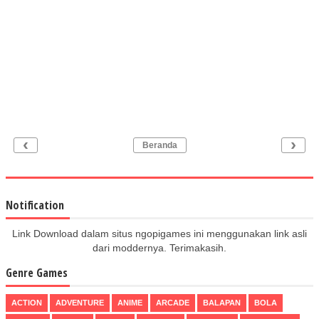
‹
›
Beranda
Notification
Link Download dalam situs ngopigames ini menggunakan link asli
dari moddernya. Terimakasih.
Genre Games
ACTION
ADVENTURE
ANIME
ARCADE
BALAPAN
BOLA