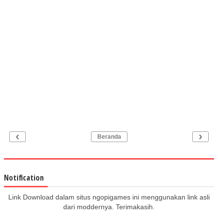
‹
›
Beranda
Notification
Link Download dalam situs ngopigames ini menggunakan link asli
dari moddernya. Terimakasih.