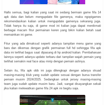
Hallo semua, bagi kalian yang saat ini sedang bermain game fifa 14
apk data dan belum mengupdate file gamenya, maka ngopigames
rekomendasikan kalian untuk mengupdate gamenya sekarang juga.
Tidak hanya itu saja, di game mod ini kalian juga dapat menikmati
berbagai macam fitur permainan keren yang bikin kalian betah saat
memainkan ini game.
Fitur yang ada dimaksud seperti adanya tampilan menu game yang
baru dan dikemas dengan grafik permainan full hd sehingga fifa apk
data ini terlihat bagus saat dipasang di hp android kalian. Pembaharuan
lainnya seperti adanya update terbaru dari tampilan wajah pemain yang
terlihat semakin real face atau mirip dengan pemain aslinya.
Selain itu, fifa apk obb ini juga dilengkapi dengan adanya skuad
masing-masing klub yang sudah update sesuai dengan bursa transfer
pemain musim 2024/2025. Sedangkan untuk jersey masing-masing
team juga sudah update musim baru. Jadi, sangat disayangkan sekali
jika kalian melewatkan game fifa 24 apk ini begitu saja.