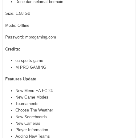
Done dan selamat bermain.
Size: 1.58 GB
Mode: Offline
Password: mprogaming.com
Credits:
ea sports game
M PRO GAMING
Features Update
New Menu EA FC 24
New Game Modes
Tournaments
Choose The Weather
New Scoreboards
New Cameras
Player Information
Adding New Teams