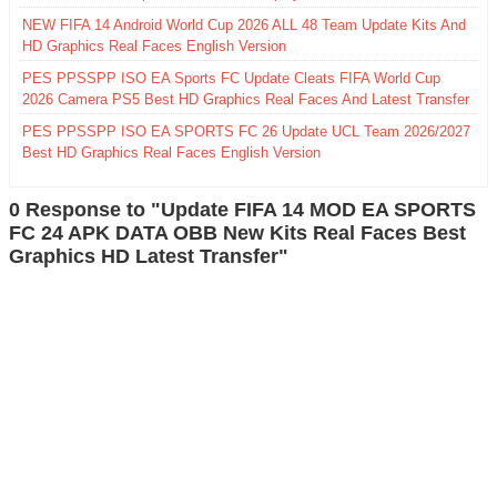
NEW FIFA 14 Android World Cup 2026 ALL 48 Team Update Kits And
HD Graphics Real Faces English Version
PES PPSSPP ISO EA Sports FC Update Cleats FIFA World Cup
2026 Camera PS5 Best HD Graphics Real Faces And Latest Transfer
PES PPSSPP ISO EA SPORTS FC 26 Update UCL Team 2026/2027
Best HD Graphics Real Faces English Version
0 Response to "Update FIFA 14 MOD EA SPORTS
FC 24 APK DATA OBB New Kits Real Faces Best
Graphics HD Latest Transfer"