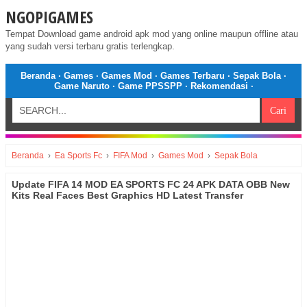
NGOPIGAMES
Tempat Download game android apk mod yang online maupun offline atau
yang sudah versi terbaru gratis terlengkap.
Beranda
·
Games
·
Games Mod
·
Games Terbaru
·
Sepak Bola
·
Game Naruto
·
Game PPSSPP
·
Rekomendasi
·
Beranda
›
Ea Sports Fc
›
FIFA Mod
›
Games Mod
›
Sepak Bola
Update FIFA 14 MOD EA SPORTS FC 24 APK DATA OBB New
Kits Real Faces Best Graphics HD Latest Transfer