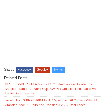
Share :
Facebook
Google+
Twitter
Related Posts :
PES PPSSPP ISO EA Sports FC 26 New Version Update Kits
National Team FIFA World Cup 2026 HD Graphics Real Faces And
English Commentary
eFootball PES PPPSSPP Mod EA Sports FC 26 Camera PS5 HD
Graphics New UCL Kits And Transfer 2026/27 Real Faces