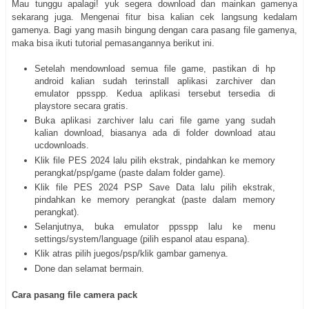
Mau tunggu apalagi! yuk segera download dan mainkan gamenya
sekarang juga. Mengenai fitur bisa kalian cek langsung kedalam
gamenya. Bagi yang masih bingung dengan cara pasang file gamenya,
maka bisa ikuti tutorial pemasangannya berikut ini.
Setelah mendownload semua file game, pastikan di hp
android kalian sudah terinstall aplikasi zarchiver dan
emulator ppsspp. Kedua aplikasi tersebut tersedia di
playstore secara gratis.
Buka aplikasi zarchiver lalu cari file game yang sudah
kalian download, biasanya ada di folder download atau
ucdownloads.
Klik file PES 2024 lalu pilih ekstrak, pindahkan ke memory
perangkat/psp/game (paste dalam folder game).
Klik file PES 2024 PSP Save Data lalu pilih ekstrak,
pindahkan ke memory perangkat (paste dalam memory
perangkat).
Selanjutnya, buka emulator ppsspp lalu ke menu
settings/system/language (pilih espanol atau espana).
Klik atras pilih juegos/psp/klik gambar gamenya.
Done dan selamat bermain.
Cara pasang file camera pack