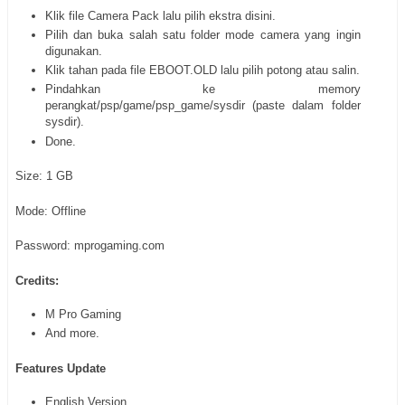
Klik file Camera Pack lalu pilih ekstra disini.
Pilih dan buka salah satu folder mode camera yang ingin
digunakan.
Klik tahan pada file EBOOT.OLD lalu pilih potong atau salin.
Pindahkan ke memory
perangkat/psp/game/psp_game/sysdir (paste dalam folder
sysdir).
Done.
Size: 1 GB
Mode: Offline
Password: mprogaming.com
Credits:
M Pro Gaming
And more.
Features Update
English Version