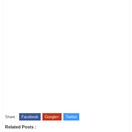
Share :
Facebook
Google+
Twitter
Related Posts :