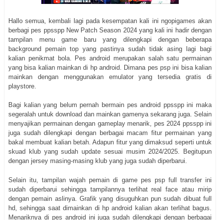
Hallo semua, kembali lagi pada kesempatan kali ini ngopigames akan
berbagi pes ppsspp New Patch Season 2024 yang kali ini hadir dengan
tampilan menu game baru yang dilengkapi dengan beberapa
background pemain top yang pastinya sudah tidak asing lagi bagi
kalian penikmat bola. Pes android merupakan salah satu permainan
yang bisa kalian mainkan di hp android. Dimana pes psp ini bisa kalian
mainkan dengan menggunakan emulator yang tersedia gratis di
playstore.
Bagi kalian yang belum pernah bermain pes android ppsspp ini maka
segeralah untuk download dan mainkan gamenya sekarang juga. Selain
menyajikan permainan dengan gameplay menarik, pes 2024 ppsspp ini
juga sudah dilengkapi dengan berbagai macam fitur permainan yang
bakal membuat kalian betah. Adapun fitur yang dimaksud seperti untuk
skuad klub yang sudah update sesuai musim 2024/2025. Begitupun
dengan jersey masing-masing klub yang juga sudah diperbarui.
Selain itu, tampilan wajah pemain di game pes psp full transfer ini
sudah diperbarui sehingga tampilannya terlihat real face atau mirip
dengan pemain aslinya. Grafik yang disuguhkan pun sudah dibuat full
hd, sehingga saat dimainkan di hp android kalian akan terlihat bagus.
Menariknya di pes android ini juga sudah dilengkapi dengan berbagai