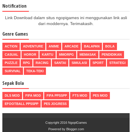
Notification
Link Download dalam situs ngopigames ini menggunakan link asli
dari moddernya. Terimakasih.
Genre Games
ACTION
ADVENTURE
ANIME
ARCADE
BALAPAN
BOLA
CASUAL
HOROR
KARTU
MMORPG
MEMASAK
PENDIDIKAN
PUZZLE
RPG
RACING
SANTAI
SIMULASI
SPORT
STRATEGI
SURVIVAL
TEKA-TEKI
Sepak Bola
DLS MOD
FIFA MOD
FIFA PPSSPP
FTS MOD
PES MOD
EFOOTBALL PPSSPP
PES JOGRESS
Copyright 2016
NgopiGames
Powered by
Blogger.com