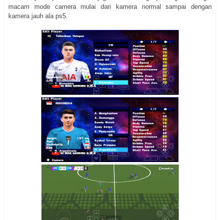
macam mode camera mulai dari kamera normal sampai dengan
kamera jauh ala ps5.