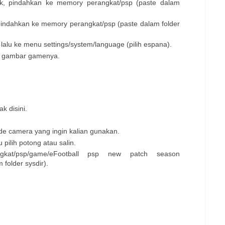
strak, pindahkan ke memory perangkat/psp (paste dalam
ak, pindahkan ke memory perangkat/psp (paste dalam folder
lalu ke menu settings/system/language (pilih espana).
lik gambar gamenya.
ak disini.
ode camera yang ingin kalian gunakan.
 pilih potong atau salin.
kat/psp/game/eFootball psp new patch season
folder sysdir).