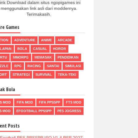
ink Download dalam situs ngopigames ini
menggunakan link asli dari moddernya.
Terimakasih.
re Games
TION
ADVENTURE
ANIME
ARCADE
LAPAN
BOLA
CASUAL
HOROR
RTU
MMORPG
MEMASAK
PENDIDIKAN
ZZLE
RPG
RACING
SANTAI
SIMULASI
ORT
STRATEGI
SURVIVAL
TEKA-TEKI
ak Bola
S MOD
FIFA MOD
FIFA PPSSPP
FTS MOD
S MOD
EFOOTBALL PPSSPP
PES JOGRESS
ent Posts
Football PES PPSSPP ISO V1.4 PSP 2027