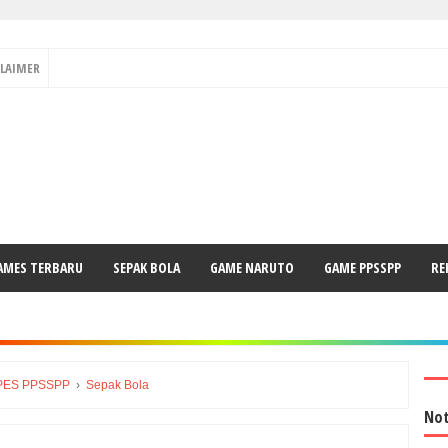
CLAIMER
AMES TERBARU
SEPAK BOLA
GAME NARUTO
GAME PPSSPP
RE
PES PPSSPP
›
Sepak Bola
Not