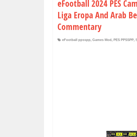
eFootball 2024 PES Ca
Liga Eropa And Arab Be
Commentary
eFootball ppsspp
,
Games Mod
,
PES PPSSPP
,