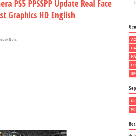
mera PS5 PPSSPP Update Real Face
L
st Graphics HD English
Gen
Sepak Bola
AC
BA
KA
PU
SP
Sep
DL
PE
Rec
e