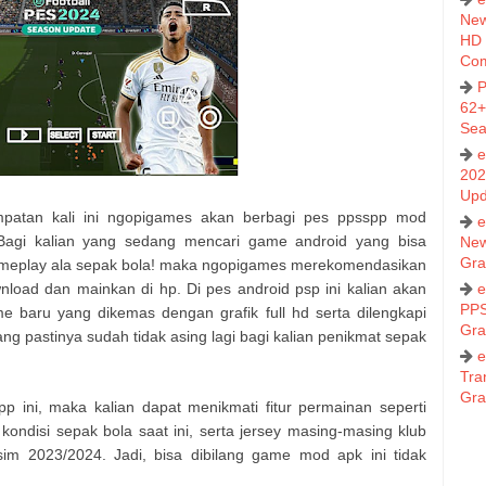
New
HD 
Co
P
62+
Sea
e
202
Upd
mpatan kali ini ngopigames akan berbagi pes ppsspp mod
e
 Bagi kalian yang sedang mencari game android yang bisa
New
Gra
 gameplay ala sepak bola! maka ngopigames merekomendasikan
nload dan mainkan di hp. Di pes android psp ini kalian akan
e
PPS
baru yang dikemas dengan grafik full hd serta dilengkapi
Gra
 pastinya sudah tidak asing lagi bagi kalian penikmat sepak
e
Tra
Gra
 ini, maka kalian dapat menikmati fitur permainan seperti
ndisi sepak bola saat ini, serta jersey masing-masing klub
m 2023/2024. Jadi, bisa dibilang game mod apk ini tidak