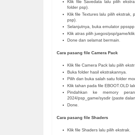
Klik file Savedata lalu pilih ek
folder psp).
Klik file Textures lalu pilih ekstr
psp).
Selanjutnya, buka emulator ppsspp 
Klik atras pilih juegos/psp/game/k
Done dan selamat bermain.
Cara pasang file Camera Pack
Klik file Camera Pack lalu pilih ekstr
Buka folder hasil ekstrakannya.
Pilih dan buka salah satu folder m
Klik tahan pada file EBOOT.OLD lalu
Pindahkan ke memory perang
2024/psp_game/sysdir (paste dalam 
Done.
Cara pasang file Shaders
Klik file Shaders lalu pilih ekstrak.