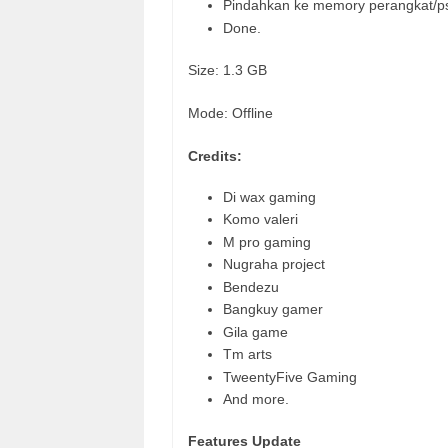
Pindahkan ke memory perangkat/psp
Done.
Size: 1.3 GB
Mode: Offline
Credits:
Di wax gaming
Komo valeri
M pro gaming
Nugraha project
Bendezu
Bangkuy gamer
Gila game
Tm arts
TweentyFive Gaming
And more.
Features Update