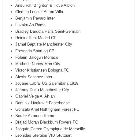
Ansu Fati Brighton & Hove Albion
Clemen Lenglet Aston Villa
Benjamin Pavard Inter
Lukaku As Roma
Bradley Barcola Paris Saint-Germain
Reinier Real Madrid CF
Jamal Baptiste Manchester City
Fresneda Sporting CP
Folarin Balogun Monaco
Matheus Nunes Man City
Victor Kristiansen Bologna FC
Alexis Sanchez Inter
Jovane Cabral US Salernitana 1919
Jeremy Doku Manchester City
Gabriel Veiga Al Ah ahli
Dominik Livaković Fenerbache
Gonzalo Ariel Nottingham Forest FC
Sardar Azmoun Roma
Drajad Moran Blackburn Rovers FC
Joaquín Correa Olympique de Marseille
Leonidas Stergiou VfB Stuttgart