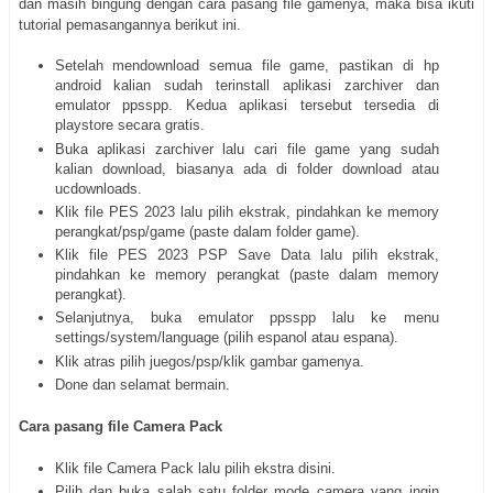
dan masih bingung dengan cara pasang file gamenya, maka bisa ikuti
tutorial pemasangannya berikut ini.
Setelah mendownload semua file game, pastikan di hp
android kalian sudah terinstall aplikasi zarchiver dan
emulator ppsspp. Kedua aplikasi tersebut tersedia di
playstore secara gratis.
Buka aplikasi zarchiver lalu cari file game yang sudah
kalian download, biasanya ada di folder download atau
ucdownloads.
Klik file PES 2023 lalu pilih ekstrak, pindahkan ke memory
perangkat/psp/game (paste dalam folder game).
Klik file PES 2023 PSP Save Data lalu pilih ekstrak,
pindahkan ke memory perangkat (paste dalam memory
perangkat).
Selanjutnya, buka emulator ppsspp lalu ke menu
settings/system/language (pilih espanol atau espana).
Klik atras pilih juegos/psp/klik gambar gamenya.
Done dan selamat bermain.
Cara pasang file Camera Pack
Klik file Camera Pack lalu pilih ekstra disini.
Pilih dan buka salah satu folder mode camera yang ingin