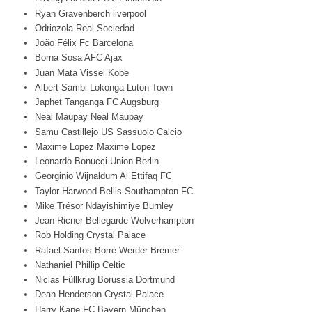
Ryan Gravenberch liverpool
Odriozola Real Sociedad
João Félix Fc Barcelona
Borna Sosa AFC Ajax
Juan Mata Vissel Kobe
Albert Sambi Lokonga Luton Town
Japhet Tanganga FC Augsburg
Neal Maupay Neal Maupay
Samu Castillejo US Sassuolo Calcio
Maxime Lopez Maxime Lopez
Leonardo Bonucci Union Berlin
Georginio Wijnaldum Al Ettifaq FC
Taylor Harwood-Bellis Southampton FC
Mike Trésor Ndayishimiye Burnley
Jean-Ricner Bellegarde Wolverhampton
Rob Holding Crystal Palace
Rafael Santos Borré Werder Bremer
Nathaniel Phillip Celtic
Niclas Füllkrug Borussia Dortmund
Dean Henderson Crystal Palace
Harry Kane FC Bayern München