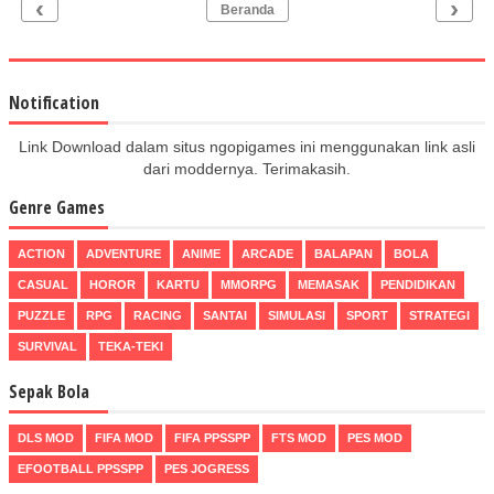
‹
›
Beranda
Notification
Link Download dalam situs ngopigames ini menggunakan link asli
dari moddernya. Terimakasih.
Genre Games
ACTION
ADVENTURE
ANIME
ARCADE
BALAPAN
BOLA
CASUAL
HOROR
KARTU
MMORPG
MEMASAK
PENDIDIKAN
PUZZLE
RPG
RACING
SANTAI
SIMULASI
SPORT
STRATEGI
SURVIVAL
TEKA-TEKI
Sepak Bola
DLS MOD
FIFA MOD
FIFA PPSSPP
FTS MOD
PES MOD
EFOOTBALL PPSSPP
PES JOGRESS