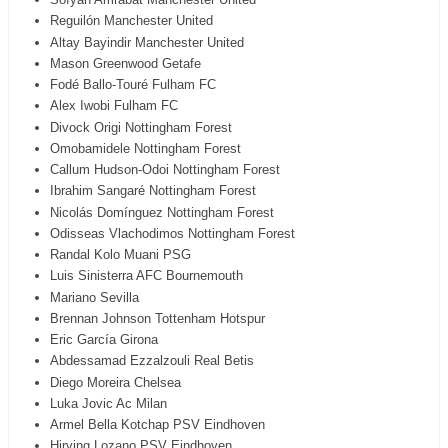
Reguilón Manchester United
Altay Bayindir Manchester United
Mason Greenwood Getafe
Fodé Ballo-Touré Fulham FC
Alex Iwobi Fulham FC
Divock Origi Nottingham Forest
Omobamidele Nottingham Forest
Callum Hudson-Odoi Nottingham Forest
Ibrahim Sangaré Nottingham Forest
Nicolás Domínguez Nottingham Forest
Odisseas Vlachodimos Nottingham Forest
Randal Kolo Muani PSG
Luis Sinisterra AFC Bournemouth
Mariano Sevilla
Brennan Johnson Tottenham Hotspur
Eric García Girona
Abdessamad Ezzalzouli Real Betis
Diego Moreira Chelsea
Luka Jovic Ac Milan
Armel Bella Kotchap PSV Eindhoven
Hirving Lozano PSV Eindhoven