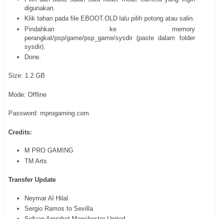
digunakan.
Klik tahan pada file EBOOT.OLD lalu pilih potong atau salin.
Pindahkan ke memory
perangkat/psp/game/psp_game/sysdir (paste dalam folder
sysdir).
Done.
Size: 1.2 GB
Mode: Offline
Password: mprogaming.com
Credits:
M PRO GAMING
TM Arts
Transfer Update
Neymar Al Hilal
Sergio Ramos to Sevilla
Sofyan Amrabat Manchester United