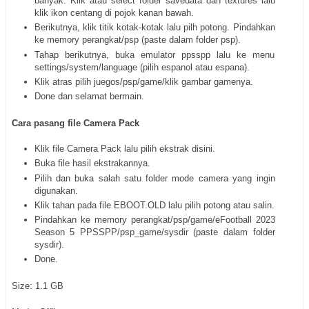
banyak. Klik atau select folder savedata dan textures lalu
klik ikon centang di pojok kanan bawah.
Berikutnya, klik titik kotak-kotak lalu pilh potong. Pindahkan
ke memory perangkat/psp (paste dalam folder psp).
Tahap berikutnya, buka emulator ppsspp lalu ke menu
settings/system/language (pilih espanol atau espana).
Klik atras pilih juegos/psp/game/klik gambar gamenya.
Done dan selamat bermain.
Cara pasang file Camera Pack
Klik file Camera Pack lalu pilih ekstrak disini.
Buka file hasil ekstrakannya.
Pilih dan buka salah satu folder mode camera yang ingin
digunakan.
Klik tahan pada file EBOOT.OLD lalu pilih potong atau salin.
Pindahkan ke memory perangkat/psp/game/eFootball 2023
Season 5 PPSSPP/psp_game/sysdir (paste dalam folder
sysdir).
Done.
Size: 1.1 GB