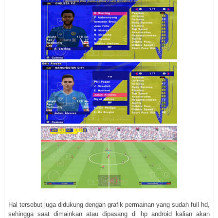
Hal tersebut juga didukung dengan grafik permainan yang sudah full hd,
sehingga saat dimainkan atau dipasang di hp android kalian akan