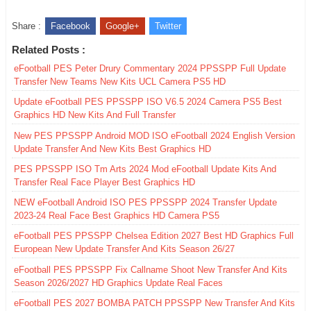
Share :
Facebook
Google+
Twitter
Related Posts :
eFootball PES Peter Drury Commentary 2024 PPSSPP Full Update
Transfer New Teams New Kits UCL Camera PS5 HD
Update eFootball PES PPSSPP ISO V6.5 2024 Camera PS5 Best
Graphics HD New Kits And Full Transfer
New PES PPSSPP Android MOD ISO eFootball 2024 English Version
Update Transfer And New Kits Best Graphics HD
PES PPSSPP ISO Tm Arts 2024 Mod eFootball Update Kits And
Transfer Real Face Player Best Graphics HD
NEW eFootball Android ISO PES PPSSPP 2024 Transfer Update
2023-24 Real Face Best Graphics HD Camera PS5
eFootball PES PPSSPP Chelsea Edition 2027 Best HD Graphics Full
European New Update Transfer And Kits Season 26/27
eFootball PES PPSSPP Fix Callname Shoot New Transfer And Kits
Season 2026/2027 HD Graphics Update Real Faces
eFootball PES 2027 BOMBA PATCH PPSSPP New Transfer And Kits