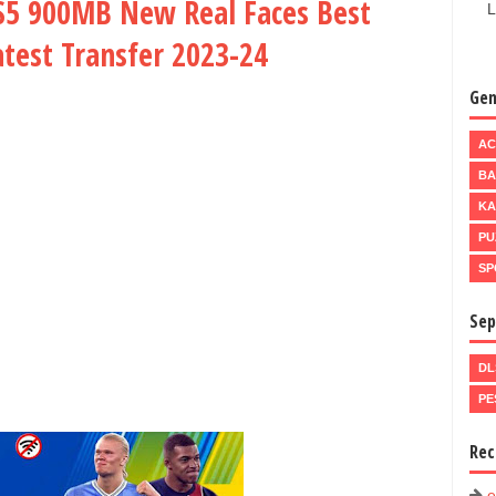
S5 900MB New Real Faces Best
L
atest Transfer 2023-24
Gen
AC
BA
KA
PU
SP
Sep
DL
PE
Rec
e