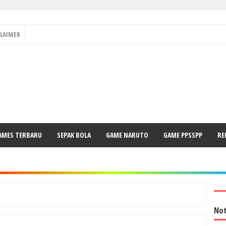
CLAIMER
AMES TERBARU
SEPAK BOLA
GAME NARUTO
GAME PPSSPP
RE
Not