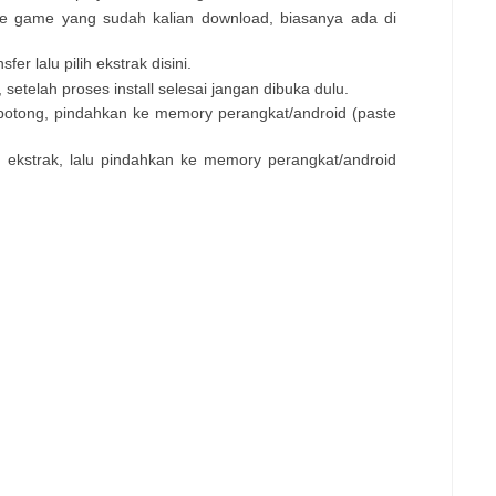
 file game yang sudah kalian download, biasanya ada di
er lalu pilih ekstrak disini.
all, setelah proses install selesai jangan dibuka dulu.
tau potong, pindahkan ke memory perangkat/android (paste
ilih ekstrak, lalu pindahkan ke memory perangkat/android