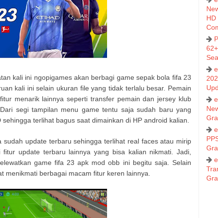
New
HD 
Co
P
62+
Sea
e
an kali ini ngopigames akan berbagi game sepak bola fifa 23
202
Upd
n kali ini selain ukuran file yang tidak terlalu besar. Pemain
tur menarik lainnya seperti transfer pemain dan jersey klub
e
New
Dari segi tampilan menu game tentu saja sudah baru yang
Gra
 sehingga terlihat bagus saat dimainkan di HP android kalian.
e
PPS
a sudah update terbaru sehingga terlihat real faces atau mirip
Gra
itur update terbaru lainnya yang bisa kalian nikmati. Jadi,
e
melewatkan game fifa 23 apk mod obb ini begitu saja. Selain
Tra
t menikmati berbagai macam fitur keren lainnya.
Gra