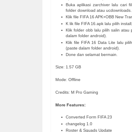
Buka aplikasi zarchiver lalu cari
folder download atau ucdownloads.
Klik file FIFA 16 APK+OBB New Transf
K lik file FIFA 16.apk lalu pilih inst
Klik folder obb lalu pilih salin a
dalam folder android).
Klik file FIFA 16 Data Lite lalu p
(paste dalam folder android).
Done dan selamat bermain.
Size: 1.57 GB
Mode: Offline
Credits: M Pro Gaming
More Features:
Converted Form FIFA 23
changelog 1.0
Roster & Squads Update