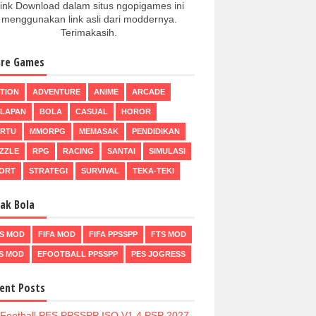
ink Download dalam situs ngopigames ini
menggunakan link asli dari moddernya.
Terimakasih.
re Games
TION
ADVENTURE
ANIME
ARCADE
LAPAN
BOLA
CASUAL
HOROR
RTU
MMORPG
MEMASAK
PENDIDIKAN
ZZLE
RPG
RACING
SANTAI
SIMULASI
ORT
STRATEGI
SURVIVAL
TEKA-TEKI
ak Bola
S MOD
FIFA MOD
FIFA PPSSPP
FTS MOD
S MOD
EFOOTBALL PPSSPP
PES JOGRESS
ent Posts
Football PES PPSSPP ISO V1.4 PSP 2027