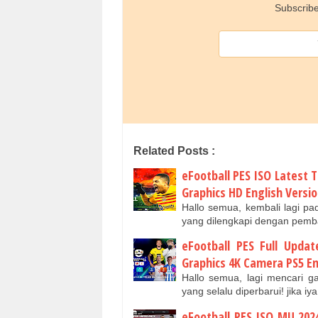
Subscribe
Related Posts :
eFootball PES ISO Latest 
Graphics HD English Versi
Hallo semua, kembali lagi p
yang dilengkapi dengan pemb
eFootball PES Full Upda
Graphics 4K Camera PS5 En
Hallo semua, lagi mencari 
yang selalu diperbarui! jika i
eFootball PES ISO MU 202