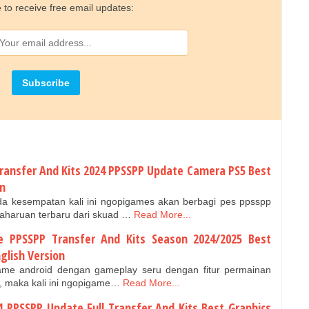
 to receive free email updates:
Transfer And Kits 2024 PPSSPP Update Camera PS5 Best
on
ada kesempatan kali ini ngopigames akan berbagi pes ppsspp
aharuan terbaru dari skuad …
Read More...
te PPSSPP Transfer And Kits Season 2024/2025 Best
glish Version
game android dengan gameplay seru dengan fitur permainan
ya, maka kali ini ngopigame…
Read More...
4 PPSSPP Update Full Transfer And Kits Best Graphics