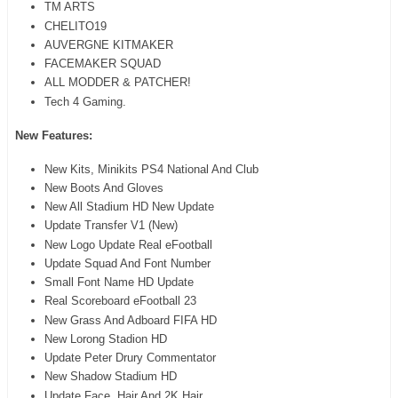
TM ARTS
CHELITO19
AUVERGNE KITMAKER
FACEMAKER SQUAD
ALL MODDER & PATCHER!
Tech 4 Gaming.
New Features:
New Kits, Minikits PS4 National And Club
New Boots And Gloves
New All Stadium HD New Update
Update Transfer V1 (New)
New Logo Update Real eFootball
Update Squad And Font Number
Small Font Name HD Update
Real Scoreboard eFootball 23
New Grass And Adboard FIFA HD
New Lorong Stadion HD
Update Peter Drury Commentator
New Shadow Stadium HD
Update Face, Hair And 2K Hair