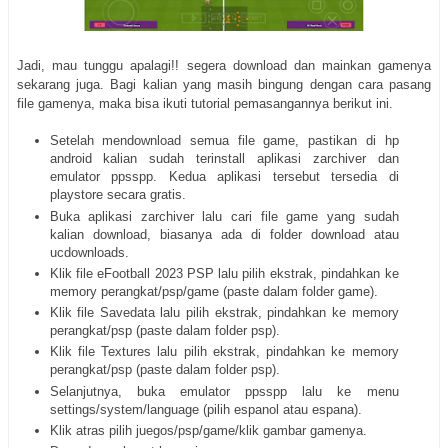
Jadi, mau tunggu apalagi!! segera download dan mainkan gamenya
sekarang juga. Bagi kalian yang masih bingung dengan cara pasang
file gamenya, maka bisa ikuti tutorial pemasangannya berikut ini.
Setelah mendownload semua file game, pastikan di hp
android kalian sudah terinstall aplikasi zarchiver dan
emulator ppsspp. Kedua aplikasi tersebut tersedia di
playstore secara gratis.
Buka aplikasi zarchiver lalu cari file game yang sudah
kalian download, biasanya ada di folder download atau
ucdownloads.
Klik file eFootball 2023 PSP lalu pilih ekstrak, pindahkan ke
memory perangkat/psp/game (paste dalam folder game).
Klik file Savedata lalu pilih ekstrak, pindahkan ke memory
perangkat/psp (paste dalam folder psp).
Klik file Textures lalu pilih ekstrak, pindahkan ke memory
perangkat/psp (paste dalam folder psp).
Selanjutnya, buka emulator ppsspp lalu ke menu
settings/system/language (pilih espanol atau espana).
Klik atras pilih juegos/psp/game/klik gambar gamenya.