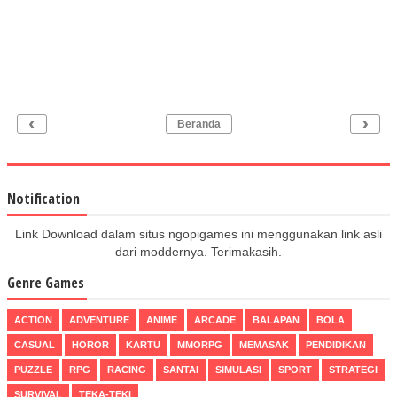
‹
›
Beranda
Notification
Link Download dalam situs ngopigames ini menggunakan link asli
dari moddernya. Terimakasih.
Genre Games
ACTION
ADVENTURE
ANIME
ARCADE
BALAPAN
BOLA
CASUAL
HOROR
KARTU
MMORPG
MEMASAK
PENDIDIKAN
PUZZLE
RPG
RACING
SANTAI
SIMULASI
SPORT
STRATEGI
SURVIVAL
TEKA-TEKI