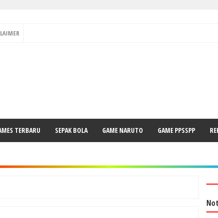
CLAIMER
AMES TERBARU
SEPAK BOLA
GAME NARUTO
GAME PPSSPP
RE
Not