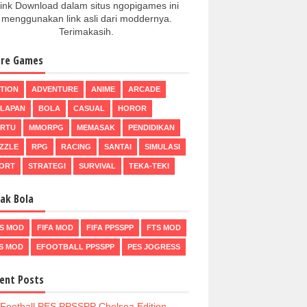
ink Download dalam situs ngopigames ini
menggunakan link asli dari moddernya.
Terimakasih.
re Games
TION
ADVENTURE
ANIME
ARCADE
LAPAN
BOLA
CASUAL
HOROR
RTU
MMORPG
MEMASAK
PENDIDIKAN
ZZLE
RPG
RACING
SANTAI
SIMULASI
ORT
STRATEGI
SURVIVAL
TEKA-TEKI
ak Bola
S MOD
FIFA MOD
FIFA PPSSPP
FTS MOD
S MOD
EFOOTBALL PPSSPP
PES JOGRESS
ent Posts
Football PES PPSSPP Chelsea Edition