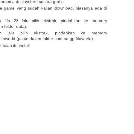
 tersedia di playstore secara gratis.
 file game yang sudah kalian download, biasanya ada di
 fifa 23 lalu pilih ekstrak, pindahkan ke memory
m folder data).
sh lalu pilih ekstrak, pindahkan ke memory
faworld (paste dalam folder com.ea.gp.fifaworld).
etelah itu install.