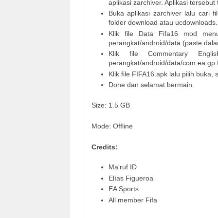
aplikasi zarchiver. Aplikasi tersebut
Buka aplikasi zarchiver lalu cari
folder download atau ucdownloads.
Klik file Data Fifa16 mod menu
perangkat/android/data (paste dala
Klik file Commentary Engli
perangkat/android/data/com.ea.gp.fi
Klik file FIFA16.apk lalu pilih buka, s
Done dan selamat bermain.
Size: 1.5 GB
Mode: Offline
Credits:
Ma'ruf ID
Elías Figueroa
EA Sports
All member Fifa