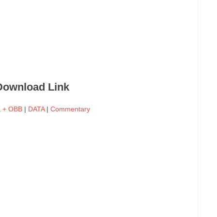
Download Link
K + OBB
|
DATA
|
Commentary