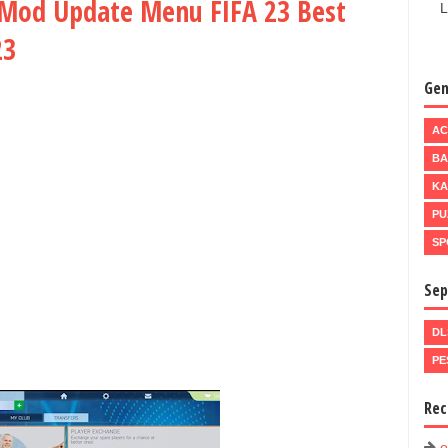
 Mod Update Menu FIFA 23 Best
L
23
Gen
AC
BA
KA
PU
SP
Sep
DL
PE
Rec
e