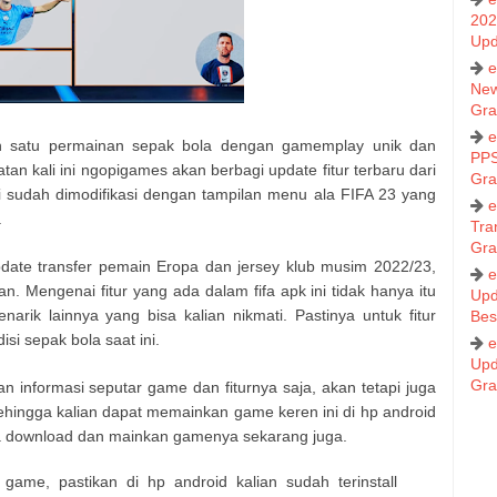
202
Upd
e
New
Gra
e
ah satu permainan sepak bola dengan gamemplay unik dan
PPS
n kali ini ngopigames akan berbagi update fitur terbaru dari
Gra
i sudah dimodifikasi dengan tampilan menu ala FIFA 23 yang
e
.
Tra
Gra
pdate transfer pemain Eropa dan jersey klub musim 2022/23,
e
n. Mengenai fitur yang ada dalam fifa apk ini tidak hanya itu
Upd
narik lainnya yang bisa kalian nikmati. Pastinya untuk fitur
Bes
si sepak bola saat ini.
e
Upd
Gra
kan informasi seputar game dan fiturnya saja, akan tetapi juga
sehingga kalian dapat memainkan game keren ini di hp android
era download dan mainkan gamenya sekarang juga.
ame, pastikan di hp android kalian sudah terinstall