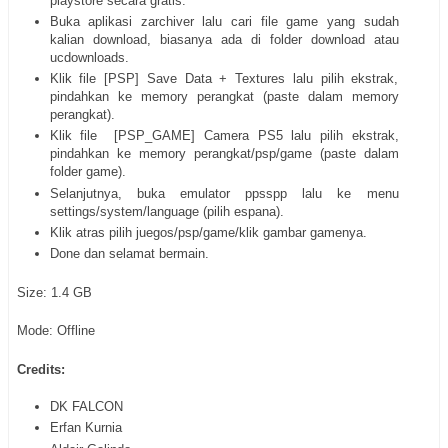
playstore secara gratis.
Buka aplikasi zarchiver lalu cari file game yang sudah
kalian download, biasanya ada di folder download atau
ucdownloads.
Klik file [PSP] Save Data + Textures lalu pilih ekstrak,
pindahkan ke memory perangkat (paste dalam memory
perangkat).
Klik file [PSP_GAME] Camera PS5 lalu pilih ekstrak,
pindahkan ke memory perangkat/psp/game (paste dalam
folder game).
Selanjutnya, buka emulator ppsspp lalu ke menu
settings/system/language (pilih espana).
Klik atras pilih juegos/psp/game/klik gambar gamenya.
Done dan selamat bermain.
Size: 1.4 GB
Mode: Offline
Credits:
DK FALCON
Erfan Kurnia