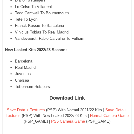
Diallo To Rangers
Lo Celso To Villarreal
Todd Cantwell To Bournemouth
Tete To Lyon
Franck Kessie To Barcelona
Vinicius Tobias To Real Madrid
Vandevoordt, Fabio Carvalho To Fulham
New Leaked Kits 2022/23 Season:
Barcelona
Real Madrid
Juventus
Chelsea
Tottenham Hotspurs.
Download Link
Save Data + Textures
(PSP) With Normal 2021/22 Kits |
Save Data +
Textures
(PSP) With New Leaked 2022/23 Kits |
Normal Camera Game
(PSP_GAME) |
PS5 Camera Game
(PSP_GAME)