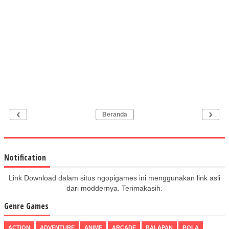
‹
›
Beranda
Notification
Link Download dalam situs ngopigames ini menggunakan link asli
dari moddernya. Terimakasih.
Genre Games
ACTION
ADVENTURE
ANIME
ARCADE
BALAPAN
BOLA