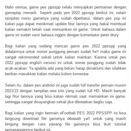
Hallo semua, game pes ppsspp selalu menyajikan permainan dengan
gameplay menarik. Seperti pada pes 2022 ppsspp berikut ini, selain
tampilan menu gamenya yang sudah diperbarui, dalam pes psp ini
kalian juga dapat menikmati update fitur lainnya yang bakal membuat
kalian semakin betah saat memainkan ini game. Untuk bahasa dalam
game ini sudah versi bahasa inggris dengan komentator peter drury.
Bagi kalian yang sedang mencari game pes 2022 ppsspp yang
didalamnya untuk nomer punggung pemain sudah fix!! maka game ini
sangat rekomended sekali untuk kalian mainkan. Karena untuk pes
2022 ppsspp english version ini untuk nomer punggung sudah tidak
acak-acakan. Ya apabila ada yang belum harap dimaklumi dan silahkan
berikan masukkan kalian melalui kolom komentar.
Selain itu, dalam pes android ini juga sudah full transfer pemain musim
2021/22 dengan tampilan new kits yang sudah full HD. Masih banyak
lagi fitur lainnya yang bisa kalian nikmati saat memainkan ini game,
sehingga sangat disayangkan sekali jika dilewatkan begitu saja.
Bagi kalian yang ingin bermain eFootball PES 2022 PPSSPP ini bisa
langsung download file gamenya dibawah ya!! untuk yang masih
bingung dengan cara pasang file gamenya bisa ikuti tutorial
pemasangannya berikut ini.