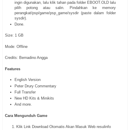
ingin digunakan, lalu klik tahan pada folder EBOOT.OLD lalu
pilih potong atau salin. Pindahkan ke memory
perangkat/psp/game/psp_game/sysdir (paste dalam folder
sysdir).
Done.
Size: 1 GB
Mode: Offline
Credits: Bernadino Angga
Features
English Version
Peter Drury Commentary
Full Transfer
New HD Kits & Minikits
And more.
Cara Mengunduh Game
Klik Link Download Otomatis Akan Masuk Web resulinfo