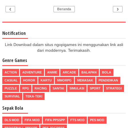
‹
›
Beranda
Notification
Link Download dalam situs ngopigames ini menggunakan link asli
dari moddernya. Terimakasih.
Genre Games
ACTION
ADVENTURE
ANIME
ARCADE
BALAPAN
BOLA
CASUAL
HOROR
KARTU
MMORPG
MEMASAK
PENDIDIKAN
PUZZLE
RPG
RACING
SANTAI
SIMULASI
SPORT
STRATEGI
SURVIVAL
TEKA-TEKI
Sepak Bola
DLS MOD
FIFA MOD
FIFA PPSSPP
FTS MOD
PES MOD
EFOOTBALL PPSSPP
PES JOGRESS