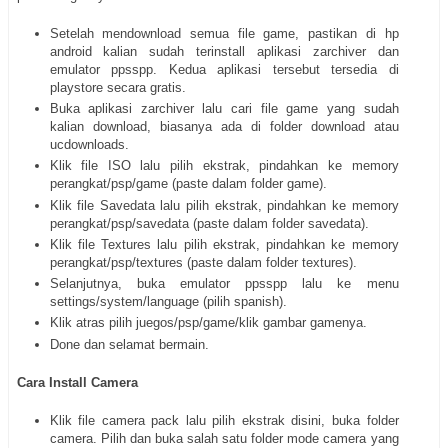
Setelah mendownload semua file game, pastikan di hp
android kalian sudah terinstall aplikasi zarchiver dan
emulator ppsspp. Kedua aplikasi tersebut tersedia di
playstore secara gratis.
Buka aplikasi zarchiver lalu cari file game yang sudah
kalian download, biasanya ada di folder download atau
ucdownloads.
Klik file ISO lalu pilih ekstrak, pindahkan ke memory
perangkat/psp/game (paste dalam folder game).
Klik file Savedata lalu pilih ekstrak, pindahkan ke memory
perangkat/psp/savedata (paste dalam folder savedata).
Klik file Textures lalu pilih ekstrak, pindahkan ke memory
perangkat/psp/textures (paste dalam folder textures).
Selanjutnya, buka emulator ppsspp lalu ke menu
settings/system/language (pilih spanish).
Klik atras pilih juegos/psp/game/klik gambar gamenya.
Done dan selamat bermain.
Cara Install Camera
Klik file camera pack lalu pilih ekstrak disini, buka folder
camera. Pilih dan buka salah satu folder mode camera yang