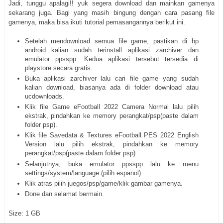
Jadi, tunggu apalagi!! yuk segera download dan mainkan gamenya
sekarang juga. Bagi yang masih bingung dengan cara pasang file
gamenya, maka bisa ikuti tutorial pemasangannya berikut ini.
Setelah mendownload semua file game, pastikan di hp
android kalian sudah terinstall aplikasi zarchiver dan
emulator ppsspp. Kedua aplikasi tersebut tersedia di
playstore secara gratis.
Buka aplikasi zarchiver lalu cari file game yang sudah
kalian download, biasanya ada di folder download atau
ucdownloads.
Klik file Game eFootball 2022 Camera Normal lalu pilih
ekstrak, pindahkan ke memory perangkat/psp(paste dalam
folder psp).
Klik file Savedata & Textures eFootball PES 2022 English
Version lalu pilih ekstrak, pindahkan ke memory
perangkat/psp(paste dalam folder psp).
Selanjutnya, buka emulator ppsspp lalu ke menu
settings/system/language (pilih espanol).
Klik atras pilih juegos/psp/game/klik gambar gamenya.
Done dan selamat bermain.
Size: 1 GB