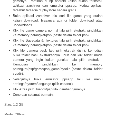
gamenya. Pastikan di hp android kalian sudah terinstall
aplikasi zarchiver dan emulator ppsspp, kedua aplikasi
tersebut tersedia di playstore secara gratis.
Buka aplikasi zarchiver lalu cari file game yang sudah
kalian download, biasanya ada di folder download atau
ucdownloads.
Klik file game camera normal lalu pilih ekstrak, pindahkan
ke memory perangkat/psp (paste dalam folder psp).
Klik file Savedata & Textures lalu pilih ekstrak, pindahkan
ke memory perangkat/psp (paste dalam folder psp).
Klik file camera pack lalu pilih ekstrak disini, kemudian
buka folder hasil ekstrakannya. Pilih dan klik folder mode
camera yang ingin kalian gunakan lalu pilih ekstrak .
Kemudian pindahkan ke memory
perangkat/psp/game/psp_game/sysdir (paste dalam folder
sysdir).
Selanjutnya buka emulator ppsspp lalu ke menu
settings/system/language (pilih espanol).
Klik Atras pilih Juegos/psp/klik gambar gamenya.
Done dan selamat bermain.
Size: 1.2 GB
Mode: Offline