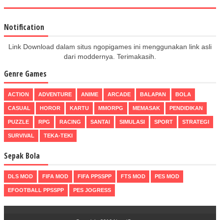
Notification
Link Download dalam situs ngopigames ini menggunakan link asli
dari moddernya. Terimakasih.
Genre Games
ACTION
ADVENTURE
ANIME
ARCADE
BALAPAN
BOLA
CASUAL
HOROR
KARTU
MMORPG
MEMASAK
PENDIDIKAN
PUZZLE
RPG
RACING
SANTAI
SIMULASI
SPORT
STRATEGI
SURVIVAL
TEKA-TEKI
Sepak Bola
DLS MOD
FIFA MOD
FIFA PPSSPP
FTS MOD
PES MOD
EFOOTBALL PPSSPP
PES JOGRESS