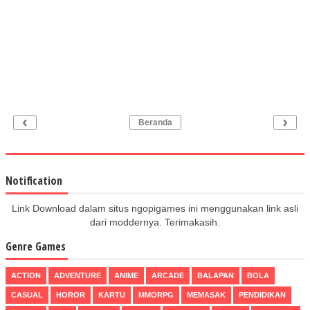
‹
›
Beranda
Notification
Link Download dalam situs ngopigames ini menggunakan link asli
dari moddernya. Terimakasih.
Genre Games
ACTION
ADVENTURE
ANIME
ARCADE
BALAPAN
BOLA
CASUAL
HOROR
KARTU
MMORPG
MEMASAK
PENDIDIKAN