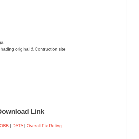
Tga
ading original & Contruction site
Download Link
OBB
|
DATA
|
Overall Fix Rating