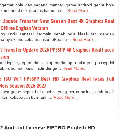
ggemar bola dan sedang mencari game android genre bola
rekomended sekali untuk kamu mai…
Read More...
P Update Transfer New Season Best 4K Graphics Real
Offline English Version
ng rindu sensasi bermain sepak bola klasik tapi dengan
 saatnya kamu coba mainkan eFootba…
Read More...
t Transfer Update 2026 PPSSPP 4K Graphics Real Faces
rsion
api ingin yang mudah cukup modal hp, maka pes ppsspp ini
tuk kamu mainkan. Hadir denga…
Read More...
5 ISO V6.1 PPSSPP Best HD Graphics Real Faces Full
 New Season 2026-2027
knya game sepak bola mobile yang serba online, telah hadir
warkan kebebasan bermain t…
Read More...
22 Android License FIFPRO English HD