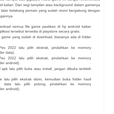
oid kalian. Dari segi tampilan atau background dalam gamenya
n latar belakang pemain yang sudah resmi bergabung dengan
angannya.
nload semua file game pastikan di hp android kalian
Aplikasi tersebut tersedia di playstore secara gratis.
file game yang sudah di download, biasanya ada di folder
es 2022 lalu pilih ekstrak, pindahkan ke memory
der data).
es 2022 lalu pilih ekstrak, pindahkan ke memory
der android).
pk lalu pilih buka atau install, jangan dibuka terlebih
 lalu pilih ekstrak disini, kemudian buka folder hasil
der data lalu pilih potong, pindahkan ke memory
der android).