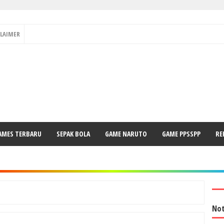
CLAIMER
AMES TERBARU
SEPAK BOLA
GAME NARUTO
GAME PPSSPP
RE
Not