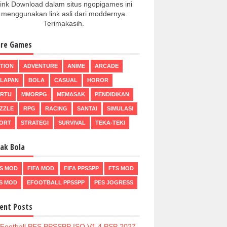
ink Download dalam situs ngopigames ini
menggunakan link asli dari moddernya.
Terimakasih.
re Games
TION
ADVENTURE
ANIME
ARCADE
LAPAN
BOLA
CASUAL
HOROR
RTU
MMORPG
MEMASAK
PENDIDIKAN
ZZLE
RPG
RACING
SANTAI
SIMULASI
ORT
STRATEGI
SURVIVAL
TEKA-TEKI
ak Bola
S MOD
FIFA MOD
FIFA PPSSPP
FTS MOD
S MOD
EFOOTBALL PPSSPP
PES JOGRESS
ent Posts
Football PES PPSSPP ISO V1.4 PSP 2027