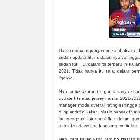
Hallo semua, ngopigames kembali akan 
sudah update fitur didalamnya sehingga 
sudah full HD, dalam fts terbaru ini kali
2021. Tidak hanya itu saja, dalam per
liganya.
Nah, untuk ukuran file game hanya kisara
update kits atau jersey musim 2021/2022
manager mode overral rating sehingga p
di hp android kalian. Masih banyak fitur 
itu mengenai informasi fitur dalam 
untuk link download langsung mediafire.
Nah, bagi kalian yang ram hp kisaran 