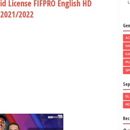
id License FIFPRO English HD
L
 2021/2022
Gen
AC
BA
KA
PU
SP
Sep
DL
PE
Rec
e