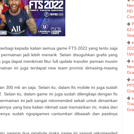
New
HD 
Co
P
62+
Sea
e
berbagi kepada kalian semua game FTS 2022 yang tentu saja
202
Upd
permainan jadi lebih menarik. Selain disuguhkan grafis yang
e
an juga dapat menikmati fitur full update transfer pemain musim
New
mainan ini juga terdapat new team promisi dimasing-masing
Gra
e
PPS
n 300 mb an saja. Selain itu, dalam fts mobile ini juga sudah
Gra
. Selain itu, dalam game ini juga sudah dilengkapi dengan fix
e
ermainan ini jadi sangat rekomended sekali untuk dimainkan
Tra
lainnya yang bisa kalian nikmati saat memainkan ini, maka dari
Gra
gamenya sudah ngopigames cantumkan dibawah dan pastinya
satu sampai dua gigabyte maka game ini sangat rekomended