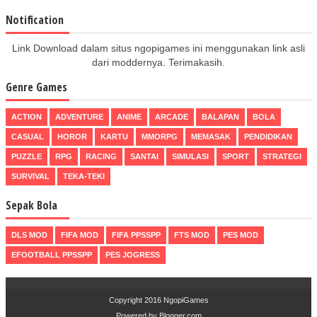
Notification
Link Download dalam situs ngopigames ini menggunakan link asli
dari moddernya. Terimakasih.
Genre Games
ACTION
ADVENTURE
ANIME
ARCADE
BALAPAN
BOLA
CASUAL
HOROR
KARTU
MMORPG
MEMASAK
PENDIDIKAN
PUZZLE
RPG
RACING
SANTAI
SIMULASI
SPORT
STRATEGI
SURVIVAL
TEKA-TEKI
Sepak Bola
DLS MOD
FIFA MOD
FIFA PPSSPP
FTS MOD
PES MOD
EFOOTBALL PPSSPP
PES JOGRESS
Copyright 2016
NgopiGames
Powered by
Blogger.com