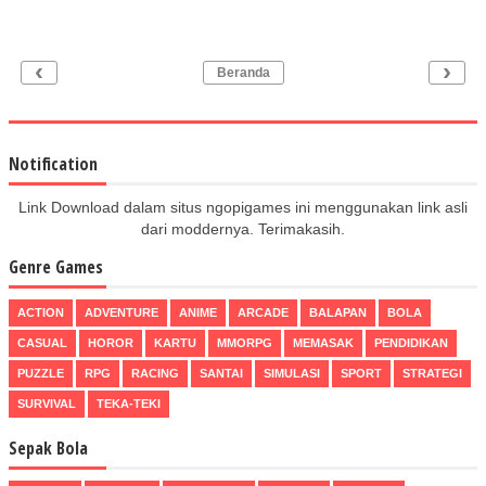
‹
›
Beranda
Notification
Link Download dalam situs ngopigames ini menggunakan link asli
dari moddernya. Terimakasih.
Genre Games
ACTION
ADVENTURE
ANIME
ARCADE
BALAPAN
BOLA
CASUAL
HOROR
KARTU
MMORPG
MEMASAK
PENDIDIKAN
PUZZLE
RPG
RACING
SANTAI
SIMULASI
SPORT
STRATEGI
SURVIVAL
TEKA-TEKI
Sepak Bola