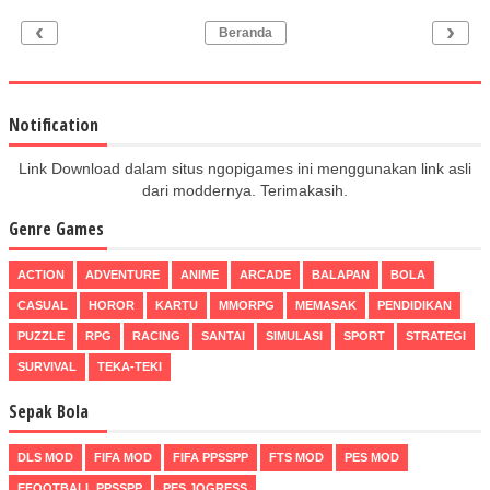
‹
›
Beranda
Notification
Link Download dalam situs ngopigames ini menggunakan link asli
dari moddernya. Terimakasih.
Genre Games
ACTION
ADVENTURE
ANIME
ARCADE
BALAPAN
BOLA
CASUAL
HOROR
KARTU
MMORPG
MEMASAK
PENDIDIKAN
PUZZLE
RPG
RACING
SANTAI
SIMULASI
SPORT
STRATEGI
SURVIVAL
TEKA-TEKI
Sepak Bola
DLS MOD
FIFA MOD
FIFA PPSSPP
FTS MOD
PES MOD
EFOOTBALL PPSSPP
PES JOGRESS