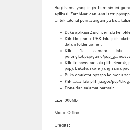
Bagi kamu yang ingin bermain ini game, 
aplikasi Zarchiver dan emulator ppsspp.
Untuk tutorial pemasangannya bisa kalian i
Buka aplikasi Zarchiver lalu ke fo
Klik file game PES lalu pilih ek
dalam folder game).
Klik file camera lalu
perangkat/psp/game/psp_game/sysdi
Klik file savedata lalu pilih ekstr
psp). Lakukan cara yang sama pada 
Buka emulator ppsspp ke menu sett
Klik atras lalu pilih juegos/psp/kli
Done dan selamat bermain.
Size: 800MB
Mode: Offline
Credits: