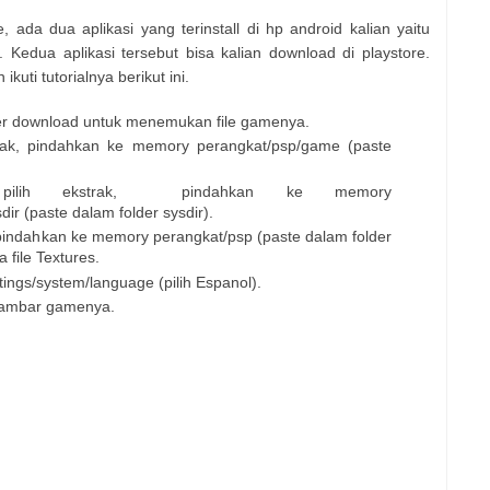
ada dua aplikasi yang terinstall di hp android kalian yaitu
 Kedua aplikasi tersebut bisa kalian download di playstore.
kuti tutorialnya berikut ini.
lder download untuk menemukan file gamenya.
strak, pindahkan ke memory perangkat/psp/game (paste
 pilih ekstrak, pindahkan ke memory
r (paste dalam folder sysdir).
ak, pindahkan ke memory perangkat/psp (paste dalam folder
file Textures.
ings/system/language (pilih Espanol).
k gambar gamenya.