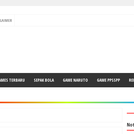
CLAIMER
AMES TERBARU
SEPAK BOLA
GAME NARUTO
GAME PPSSPP
RE
Not