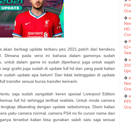
PSP
Gra
e
New
HD 
Co
P
62+
ya akan berbagi update terbaru pes 2021 patch dari bendezu
Sea
 V3. Dimana pada versi ini bahasa dalam gamenya sudah
e
u, untuk dalam game ini sudah diperbarui juga untuk wajah
202
k segi grafis juga sudah di update full hd dan yang pasti kalian
Upd
n sudah update apa belum! Dan tidak ketinggalan di update
e
full transfer sesuai bursa transfer kemarin.
New
Gra
entu saja sudah sangatlah keren spesial Liverpool Edition
e
emas full hd sehingga terlihat realistis. Untuk mode camera
PPS
ih lengkap dibanding dengan update sebelumnya. Disini kalian
Gra
era yaitu camera normal, camera PS4 no fix cursor name dan
ganya tersebut kalian bisa gunakan salah satu saja sesuai