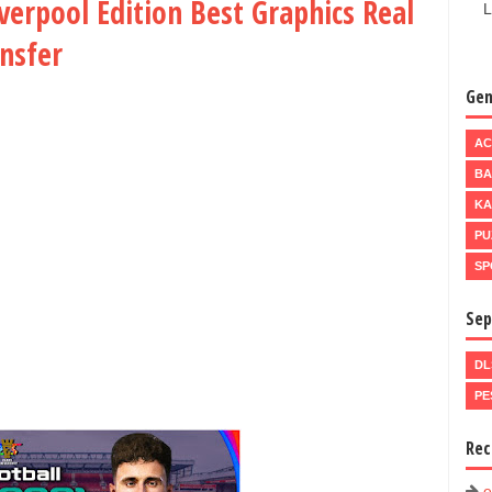
verpool Edition Best Graphics Real
L
ansfer
Gen
AC
BA
KA
PU
SP
Sep
DL
PE
Rec
e