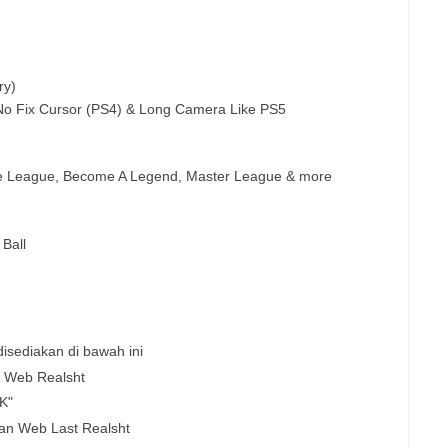
ry)
 Fix Cursor (PS4) & Long Camera Like PS5
e League, Become A Legend, Master League & more
Ball
isediakan di bawah ini
e Web Realsht
K"
an Web Last Realsht