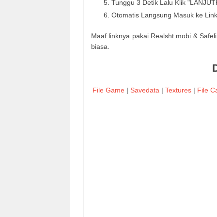
Tunggu 3 Detik Lalu Klik "LANJU
Otomatis Langsung Masuk ke Lin
Maaf linknya pakai Realsht.mobi & Safe
biasa.
File Game
|
Savedata
|
Textures
|
File 