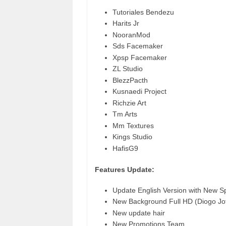
Tutoriales Bendezu
Harits Jr
NooranMod
Sds Facemaker
Xpsp Facemaker
ZL Studio
BlezzPacth
Kusnaedi Project
Richzie Art
Tm Arts
Mm Textures
Kings Studio
HafisG9
Features Update:
Update English Version with New 
New Background Full HD (Diogo Jo
New update hair
New Promotions Team