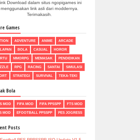
ink Download dalam situs ngopigames ini
menggunakan link asli dari moddernya.
Terimakasih.
re Games
TION
ADVENTURE
ANIME
ARCADE
LAPAN
BOLA
CASUAL
HOROR
RTU
MMORPG
MEMASAK
PENDIDIKAN
ZZLE
RPG
RACING
SANTAI
SIMULASI
ORT
STRATEGI
SURVIVAL
TEKA-TEKI
ak Bola
S MOD
FIFA MOD
FIFA PPSSPP
FTS MOD
S MOD
EFOOTBALL PPSSPP
PES JOGRESS
ent Posts
Football PES PPPSSPP ISO Update V1.5