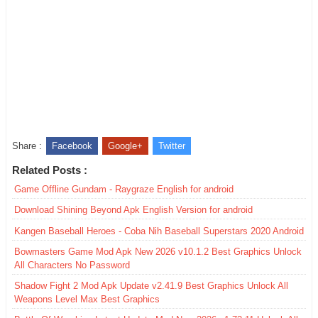
Share :
Facebook
Google+
Twitter
Related Posts :
Game Offline Gundam - Raygraze English for android
Download Shining Beyond Apk English Version for android
Kangen Baseball Heroes - Coba Nih Baseball Superstars 2020 Android
Bowmasters Game Mod Apk New 2026 v10.1.2 Best Graphics Unlock
All Characters No Password
Shadow Fight 2 Mod Apk Update v2.41.9 Best Graphics Unlock All
Weapons Level Max Best Graphics