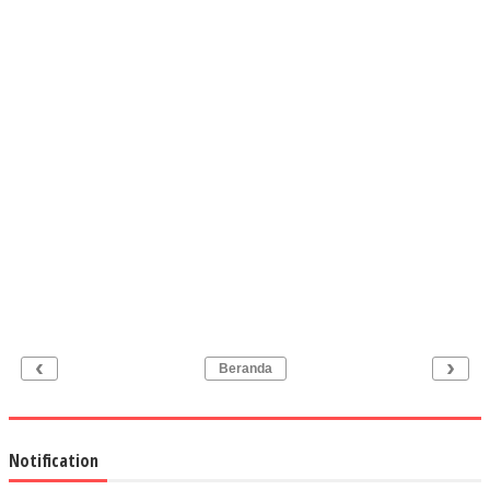
‹
›
Beranda
Notification