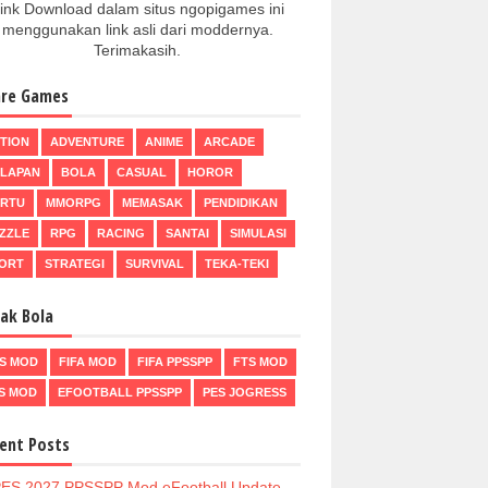
ink Download dalam situs ngopigames ini
menggunakan link asli dari moddernya.
Terimakasih.
re Games
TION
ADVENTURE
ANIME
ARCADE
LAPAN
BOLA
CASUAL
HOROR
RTU
MMORPG
MEMASAK
PENDIDIKAN
ZZLE
RPG
RACING
SANTAI
SIMULASI
ORT
STRATEGI
SURVIVAL
TEKA-TEKI
ak Bola
S MOD
FIFA MOD
FIFA PPSSPP
FTS MOD
S MOD
EFOOTBALL PPSSPP
PES JOGRESS
ent Posts
ES 2027 PPSSPP Mod eFootball Update