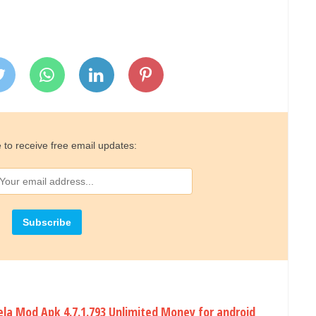
 to receive free email updates:
la Mod Apk 4.7.1.793 Unlimited Money for android