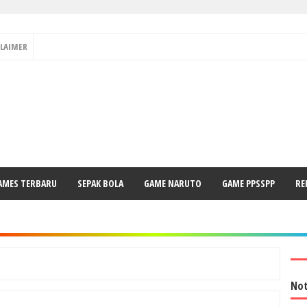
CLAIMER
AMES TERBARU
SEPAK BOLA
GAME NARUTO
GAME PPSSPP
RE
Not