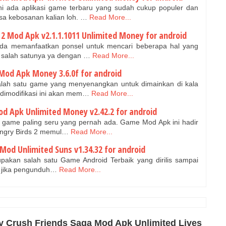
i ada aplikasi game terbaru yang sudah cukup populer dan
a kebosanan kalian loh. …
Read More...
2 Mod Apk v2.1.1.1011 Unlimited Money for android
Anda memanfaatkan ponsel untuk mencari beberapa hal yang
 salah satunya ya dengan …
Read More...
Mod Apk Money 3.6.0f for android
alah satu game yang menyenangkan untuk dimainkan di kala
imodifikasi ini akan mem…
Read More...
d Apk Unlimited Money v2.42.2 for android
u game paling seru yang pernah ada. Game Mod Apk ini hadir
 Angry Birds 2 memul…
Read More...
Mod Unlimited Suns v1.34.32 for android
akan salah satu Game Android Terbaik yang dirilis sampai
an jika pengunduh…
Read More...
 Crush Friends Saga Mod Apk Unlimited Lives