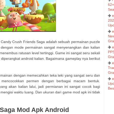
62+
Sea
e
202
Upd
e
New
Gra
 Candy Crush Friends Saga adalah sebuah permainan puzzle
e
ui dengan mode permainan sangat menyenangkan dan kalian
PPS
enembus ratusan level tertinggi. Game ini sangat seru sekali
Gra
n diperangkat android kalian. Bagaimana gameplay nya berikut
e
Tra
Gra
rmainan dengan memecahkan teka teki yang sangat seru dan
e
s mencocokkan permen dengan berbagai macam bentuk.
Upd
yang akan kalian lalui, jadi permianan ini sangat cocok bagi
Bes
mengisi waktu luang. Dan ukuran dari game mod apk ini tidak
 Saga Mod Apk Android