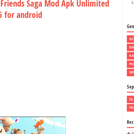
Friends Saga Mod Apk Unlimited
L
5 for android
Gen
AC
BA
KA
PU
SP
Sep
DL
PE
Rec
P