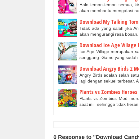
Halo teman-teman semua, kin
akan membantu mengatasi ras
Download My Talking Tom 
Tidak ada yang salah jika 
akan mengurangi rasa bosan,
Download Ice Age Village 
Ice Age Village merupakan s
senggang. Game yang sudah d
Download Angry Birds 2 Mo
Angry Birds adalah salah sat
lagi dengan sekuel terbesar.
Plants vs Zombies Heroes 
Plants vs Zombies Mod merup
saat ini, sehingga tidak her
0 Response to "Download Candy