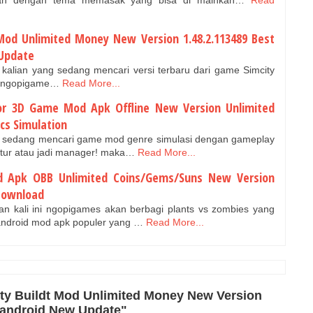
an dengan tema memasak yang bisa di mainkan…
Read
Mod Unlimited Money New Version 1.48.2.113489 Best
 Update
i kalian yang sedang mencari versi terbaru dari game Simcity
di ngopigame…
Read More...
or 3D Game Mod Apk Offline New Version Unlimited
cs Simulation
ng sedang mencari game mod genre simulasi dengan gameplay
atur atau jadi manager! maka…
Read More...
d Apk OBB Unlimited Coins/Gems/Suns New Version
 Download
n kali ini ngopigames akan berbagi plants vs zombies yang
ndroid mod apk populer yang …
Read More...
ty Buildt Mod Unlimited Money New Version
r android New Update"