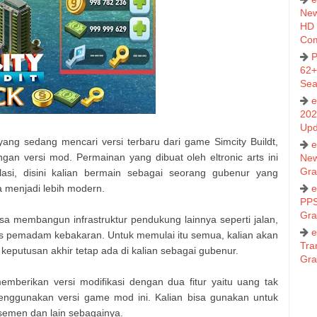
New
HD 
Co
P
62+
Sea
e
202
Upd
yang sedang mencari versi terbaru dari game Simcity Buildt,
e
gan versi mod. Permainan yang dibuat oleh eltronic arts ini
New
Gra
i, disini kalian bermain sebagai seorang gubenur yang
a menjadi lebih modern.
e
PPS
Gra
 bisa membangun infrastruktur pendukung lainnya seperti jalan,
e
tugas pemadam kebakaran. Untuk memulai itu semua, kalian akan
Tra
i keputusan akhir tetap ada di kalian sebagai gubenur.
Gra
berikan versi modifikasi dengan dua fitur yaitu uang tak
enggunakan versi game mod ini. Kalian bisa gunakan untuk
semen dan lain sebagainya.