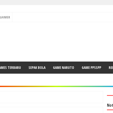
CLAIMER
AMES TERBARU
SEPAK BOLA
GAME NARUTO
GAME PPSSPP
RE
Not