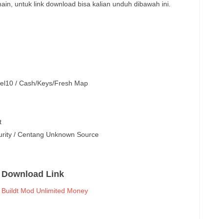
main, untuk link download bisa kalian unduh dibawah ini.
vel10 / Cash/Keys/Fresh Map
t
urity / Centang Unknown Source
Download Link
y Buildt Mod Unlimited Money