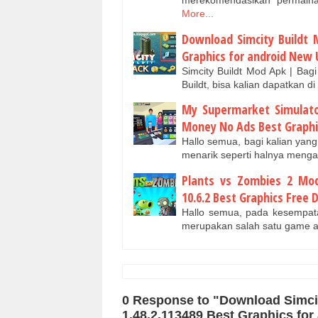
merekomendasikan permain
More...
Download Simcity Buildt 
Graphics for android New
Simcity Buildt Mod Apk | Bag
Buildt, bisa kalian dapatkan 
My Supermarket Simulat
Money No Ads Best Graphi
Hallo semua, bagi kalian ya
menarik seperti halnya meng
Plants vs Zombies 2 Mo
10.6.2 Best Graphics Free
Hallo semua, pada kesempata
merupakan salah satu game a
0 Response to "Download Simci
1.48.2.113489 Best Graphics fo