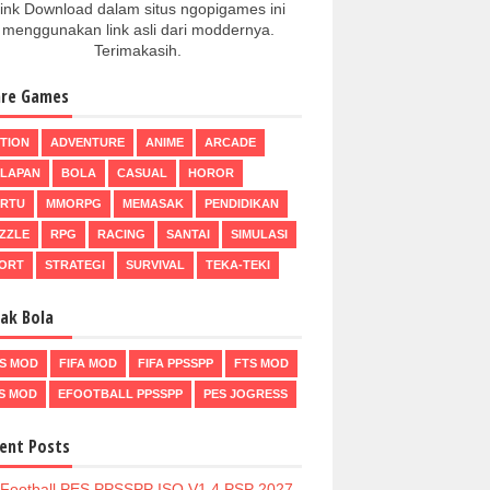
ink Download dalam situs ngopigames ini
menggunakan link asli dari moddernya.
Terimakasih.
re Games
TION
ADVENTURE
ANIME
ARCADE
LAPAN
BOLA
CASUAL
HOROR
RTU
MMORPG
MEMASAK
PENDIDIKAN
ZZLE
RPG
RACING
SANTAI
SIMULASI
ORT
STRATEGI
SURVIVAL
TEKA-TEKI
ak Bola
S MOD
FIFA MOD
FIFA PPSSPP
FTS MOD
S MOD
EFOOTBALL PPSSPP
PES JOGRESS
ent Posts
Football PES PPSSPP ISO V1.4 PSP 2027