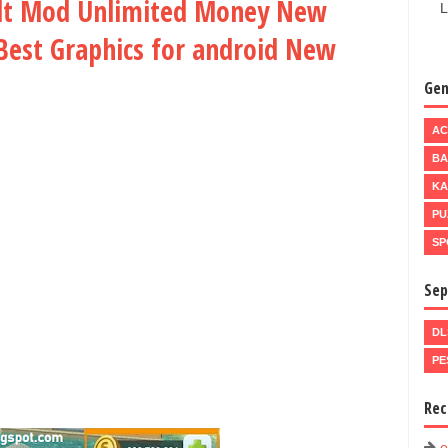
ldt Mod Unlimited Money New
L
Best Graphics for android New
Gen
AC
BA
KA
PU
SP
Sep
DL
PE
Rec
e